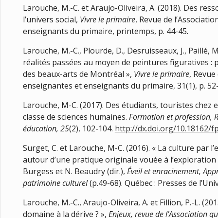
Larouche, M.-C. et Araujo-Oliveira, A. (2018). Des res
l’univers social,
Vivre le primaire
, Revue de l’Associati
enseignants du primaire, printemps, p. 44-45.
Larouche, M.-C., Plourde, D., Desruisseaux, J., Paillé, M
réalités passées au moyen de peintures figuratives :
des beaux-arts de Montréal »,
Vivre le primaire
, Revue
enseignantes et enseignants du primaire, 31(1), p. 52
Larouche, M-C. (2017). Des étudiants, touristes chez 
classe de sciences humaines.
Formation et profession, R
éducation, 25
(2), 102-104.
http://dx.doi.org/10.18162/f
Surget, C. et Larouche, M-C. (2016). « La culture par 
autour d’une pratique originale vouée à l’exploration c
Burgess et N. Beaudry (dir.),
Éveil et enracinement, Ap
patrimoine culturel
(p.49-68). Québec : Presses de l’Uni
Larouche, M.-C., Araujo-Oliveira, A. et Fillion, P.-L. (20
domaine à la dérive ? »,
Enjeux, revue de l’Association 