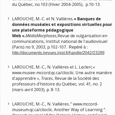
du Québec, no.103 (Hiver 2004-2005), p.10-13.
LAROUCHE, M.-C. et N. Vallières
.
«
Banques de
données muséales et expositions virtuelles pour
une plateforme pédagogique
Web ».
MédiaMorphoses
,Revue de vulgarisation en
communications, Institut national de l'audiovisuel
(Paris) no 9, 2003, p.102-107.
Repéré à :
http://documents.irevues.inist.fr/handle/2042/23289
LAROUCHE, M.-C., N. Vallières et L. Leclerc.«
www.musee-mccord.qc.ca/clioclic. Une autre manière
d'apprendre »,
Traces
, Revue de la Société des
professeurs d'histoire du Québec
,
vol. 41, no. 2
(mars-avril 2003), p. 8-13.
LAROUCHE, M.-C., N. Vallières..“ www.mccord-
museum.qc.ca/clioclic. Another Way of Learning ”.