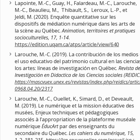
Lapointe, M.-C., Guay, H., Falardeau, M.-C., Larouche,
M.-C., Beaulieu, M., Thibault, S., Leroux, L.-P., et
Jeldi, M. (2020). Enquête quantitative sur les
dispositifs de médiation numérique dans les arts de
la scène au Québec.
Animation, territoires et pratiques
socioculturelles, 17, 1-14
.
https://edition.uqam.ca/atps/article/view/640
Larouche, M.-C. (2019). La contribución de los medios 
el uso educativo del patrimonio cultural en las ciencia
los artes: líneas de investigación en Québec.
Revista d
Investigación en Didactica de las Ciencias sociales (REIDIC
h
ttps://mascvuex.unex.es/revistas/index.php/reidics/arti
0968.04.20/2317
Larouche, M.-C., Ouellet, K., Simard, D., et Deveault,
M. (2019). Le numérique et la mission éducative des
musées, Enjeux techniques et pédagogiques
associés à l’appropriation de la plateforme muséale
numérique
ÉducArt
par des enseignants du
secondaire du Québec.
Les cahiers du numérique, 15,