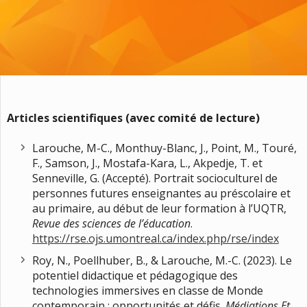
Articles scientifiques (avec comité de lecture)
Larouche, M-C., Monthuy-Blanc, J., Point, M., Touré,
F., Samson, J., Mostafa-Kara, L., Akpedje, T. et
Senneville, G. (Accepté). Portrait socioculturel de
personnes futures enseignantes au préscolaire et
au primaire, au début de leur formation à l’UQTR,
Revue des sciences de l’éducation
.
https://rse.ojs.umontreal.ca/index.php/rse/index
Roy, N., Poellhuber, B., & Larouche, M.-C. (2023). Le
potentiel didactique et pédagogique des
technologies immersives en classe de Monde
contemporain : opportunités et défis.
Médiations Et