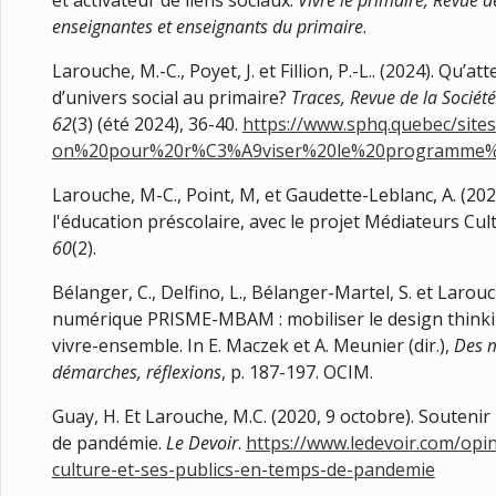
et activateur de liens sociaux.
Vivre le primaire, Revue d
enseignantes et enseignants du primaire
.
Larouche, M.-C., Poyet, J. et Fillion, P.-L.. (2024). Qu
d’univers social au primaire?
Traces, Revue de la Sociét
62
(3) (été 2024), 36-40.
https://www.sphq.quebec/site
on%20pour%20r%C3%A9viser%20le%20programme%20
Larouche, M-C., Point, M, et Gaudette-Leblanc, A. (202
l'éducation préscolaire, avec le projet Médiateurs Cul
60
(2).
Bélanger, C., Delfino, L., Bélanger-Martel, S. et Larouc
numérique PRISME-MBAM : mobiliser le design thinking
vivre-ensemble. In E. Maczek et A. Meunier (dir.),
Des m
démarches, réflexions
, p. 187-197. OCIM.
Guay, H. Et Larouche, M.C. (2020, 9 octobre). Soutenir 
de pandémie.
Le Devoir
.
https://www.ledevoir.com/opin
culture-et-ses-publics-en-temps-de-pandemie