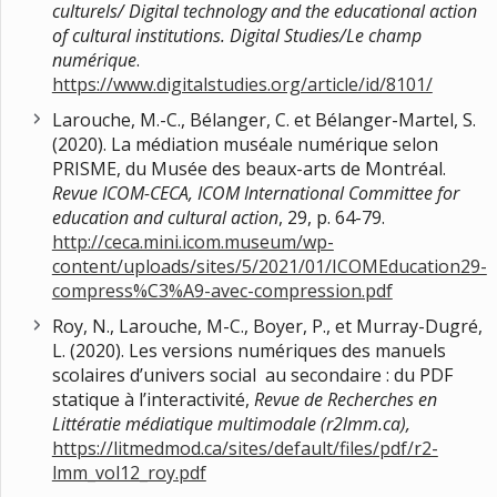
culturels/ Digital technology and the educational action
of cultural institutions.
Digital Studies/Le champ
numérique
.
https://www.digitalstudies.org/article/id/8101/
Larouche, M.-C., Bélanger, C. et Bélanger-Martel, S.
(2020). La médiation muséale numérique selon
PRISME, du Musée des beaux-arts de Montréal.
Revue ICOM-CECA, ICOM International Committee for
education and cultural action
, 29, p. 64-79.
http://ceca.mini.icom.museum/wp-
content/uploads/sites/5/2021/01/ICOMEducation29-
compress%C3%A9-avec-compression.pdf
Roy, N., Larouche, M-C., Boyer, P., et Murray-Dugré,
L. (2020). Les versions numériques des manuels
scolaires d’univers social au secondaire : du PDF
statique à l’interactivité,
Revue de Recherches en
Littératie médiatique multimodale (r2lmm.ca),
https://litmedmod.ca/sites/default/files/pdf/r2-
lmm_vol12_roy.pdf