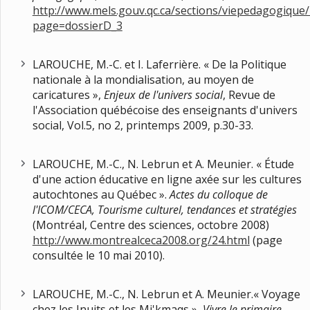
http://www.mels.gouv.qc.ca/sections/viepedagogique/
page=dossierD_3
LAROUCHE, M.-C. et I. Laferrière. « De la Politique
nationale à la mondialisation, au moyen de
caricatures »,
Enjeux de l'univers social
, Revue de
l'Association québécoise des enseignants d'univers
social, Vol.5, no 2, printemps 2009, p.30-33.
LAROUCHE, M.-C., N. Lebrun et A. Meunier. «
Étude
d'une action éducative en ligne axée sur les cultures
autochtones au Québec ».
Actes du colloque de
l'ICOM/CECA, Tourisme culturel, tendances et stratégies
(Montréal, Centre des sciences, octobre 2008)
http://www.montrealceca2008.org/24.html
(page
consultée le 10 mai 2010).
LAROUCHE, M.-C., N. Lebrun et A. Meunier.« Voyage
chez les Inuits et les Mi'kmaqs »,
Vivre le primaire
,