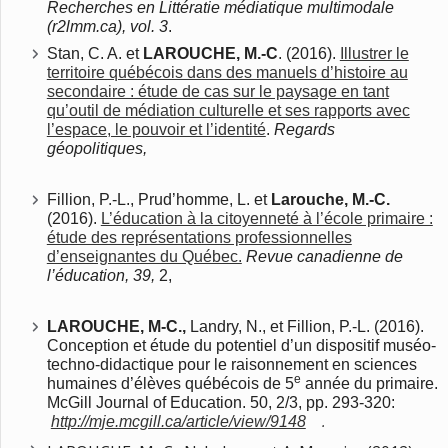
Recherches en Littératie médiatique multimodale
(r2lmm.ca), vol. 3
.
Stan, C. A. et
LAROUCHE, M.-C
. (2016).
Illustrer le
territoire québécois dans des manuels d’histoire au
secondaire : étude de cas sur le paysage en tant
qu’outil de médiation culturelle et ses rapports avec
l’espace, le pouvoir et l’identité
.
Regards
géopolitiques,
Fillion, P.-L., Prud’homme, L. et
Larouche, M.-C.
(2016).
L’éducation à la citoyenneté à l’école primaire :
étude des représentations professionnelles
d’enseignantes du Québec.
Revue canadienne de
l’éducation, 39,
2,
LAROUCHE, M-C.,
Landry, N., et Fillion, P.-L. (2016).
Conception et étude du potentiel d’un dispositif muséo-
techno-didactique pour le raisonnement en sciences
e
humaines d’élèves québécois de 5
année du primaire
.
McGill Journal of Education. 50, 2/3
, pp. 293-320:
.
http://mje.mcgill.ca/article/view/9148