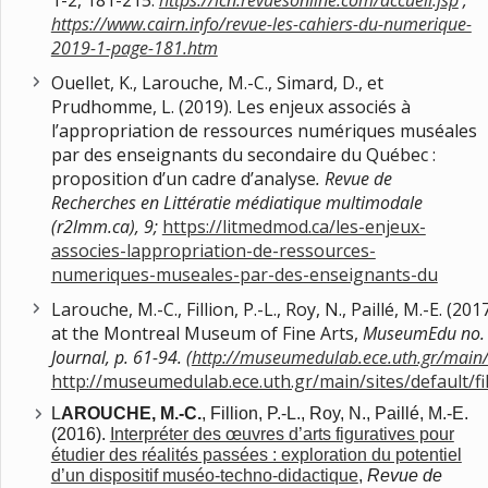
1-2, 181-215.
https://lcn.revuesonline.com/accueil.jsp
;
https://www.cairn.info/revue-les-cahiers-du-numerique-
2019-1-page-181.htm
Ouellet, K., Larouche, M.-C., Simard, D., et
Prudhomme, L. (2019). Les enjeux associés à
l’appropriation de ressources numériques muséales
par des enseignants du secondaire du Québec :
proposition d’un cadre d’analyse
. Revue de
Recherches en Littératie médiatique multimodale
(r2lmm.ca), 9;
https://litmedmod.ca/les-enjeux-
associes-lappropriation-de-ressources-
numeriques-museales-par-des-enseignants-du
Larouche, M.-C., Fillion, P.-L., Roy, N., Paillé, M.-E. 
at the Montreal Museum of Fine Arts,
MuseumEdu no. 4
Journal, p. 61-94. (
http://museumedulab.ece.uth.gr/main
http://museumedulab.ece.uth.gr/main/sites/def
L
AROUCHE, M.-C.
, Fillion, P.-L., Roy, N., Paillé, M.-E.
(2016).
Interpréter des œuvres d’arts figuratives pour
étudier des réalités passées : exploration du potentiel
d’un dispositif muséo-techno-didactique
,
Revue de