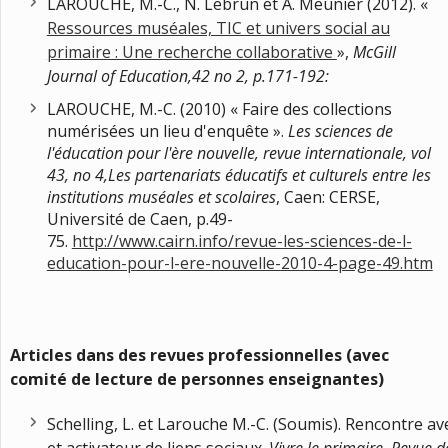
LAROUCHE, M.-C., N. Lebrun et A. Meunier (2012). «
Ressources muséales, TIC et univers social au
primaire : Une recherche collaborative
»,
McGill
Journal of Education,
42 no
2, p.171-192:
LAROUCHE, M.-C. (2010) « Faire des collections
numérisées un lieu d'enquête ».
Les sciences de
l'éducation pour l'ère nouvelle, revue internationale, vol
43, no 4,
Les partenariats éducatifs et culturels entre les
institutions muséales et scolaires
, Caen: CERSE,
Université de Caen, p.49-
75.
http://www.cairn.info/revue-les-sciences-de-l-
education-pour-l-ere-nouvelle-2010-4-page-49.htm
Articles dans des revues professionnelles (avec
comité de lecture de personnes enseignantes)
Schelling, L. et Larouche M.-C. (Soumis). Rencontre a