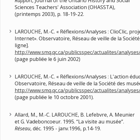
Rapport
, Journal of the Ontario History and Social
Sciences Teachers' Association (OHASSTA),
(printemps 2003), p. 18-19-22.
LAROUCHE, M.-C. « Réflexions/Analyses : ClioClic, pr
Internet». Observatoire, Réseau de veille de la Socié
ligne].
http://www.smq.qc.ca/publicsspec/actualites/analyse
(page publiée le 6 juin 2002)
LAROUCHE, M.-C. « Réflexions/Analyses : L'action éduca
Observatoire, Réseau de veille de la Société des musée
http://www.smq.qc.ca/publicsspec/actualites/analyse
(page publiée le 10 octobre 2001).
Allard, M., M.-C. LAROUCHE, B. Lefebvre, A. Meunier
et G. Vadeboncoeur. 1995. “La visite au musée”.
Réseau
, déc. 1995 - janv.1996, p.14-19.