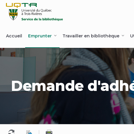
Aller
Aller
au
à
contenu
Connexion
Accueil
Emprunter
Travailler en bibliothèque
U
Demande d'adhés