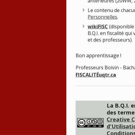
antérieures (20WW, 
Le contenu de chacu
Personnelles
.
wikiFISC
(disponible
B.Q.I. en fiscalité q
et des professeurs).
Bon apprentissage !
Professeurs Boivin - Bach
FISCALITÉuqtr.ca
La B.Q.I. e
des terme
Creative 
d'Utilisat
Conditions