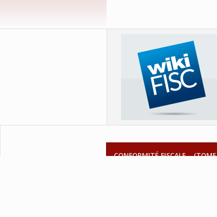
CONFORMITÉ FISCALE... (TOME 
FINANCES PERSONNELLES ET PL