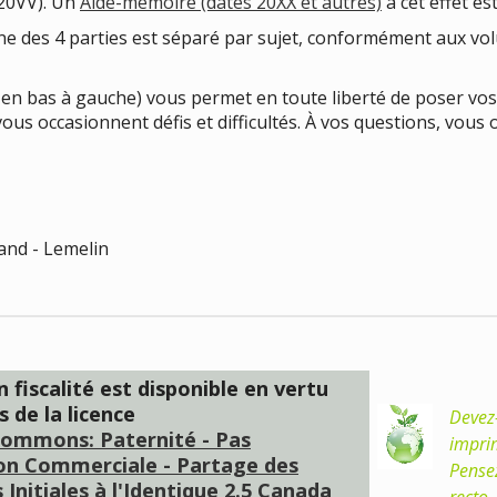
20VV). Un
Aide-mémoire (dates 20XX et autres)
à cet effet e
ne des 4 parties est séparé par sujet, conformément aux v
 en bas à gauche) vous permet en toute liberté de poser vos 
ui vous occasionnent défis et difficultés. À vos questions, vo
and - Lemelin
n fiscalité est disponible en vertu
s de la
licence
Devez
Commons: Paternité - Pas
impri
ion Commerciale - Partage des
Pense
 Initiales à l'Identique 2.5 Canada