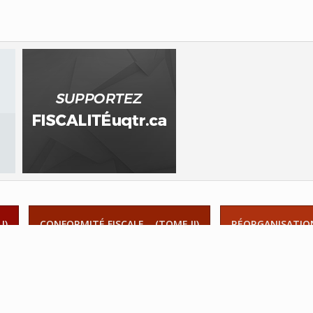
I)
CONFORMITÉ FISCALE... (TOME II)
RÉORGANISATION
ANIFICATION FISCALE