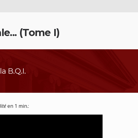
e... (Tome I)
a B.Q.I.
lité
en 1 min.: