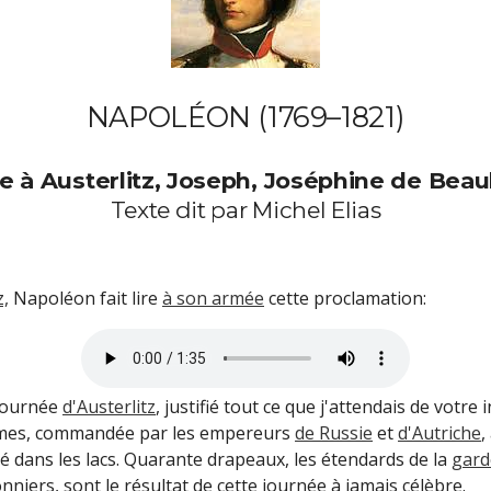
NAPOLÉON
(1769
–
1821)
e à Austerlitz, Joseph, Joséphine de Beau
Texte dit par Michel Elias
z,
Napoléon fait lire
à son armée
cette proclamation:
 journée
d'Austerlitz
,
justifié tout ce que j'attendais de votre 
mmes, commandée par les empereurs
de Russie
et
d'Autriche
,
yé dans les lacs. Quarante drapeaux, les étendards de la
gard
nniers, sont le résultat de cette journée à jamais célèbre.