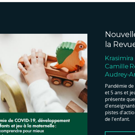
Nouvelle
la Revue
Krasimira
Camille R
Audrey-A
Pandémie de 
et 5 ans et je
présente quel
d'enseignante
pistes d'acti
de l'enfant.