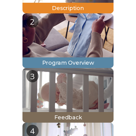
Description
(nouvelle
2
fenêtre,
PDF)
Program Overview
(nouvelle
3
fenêtre,
PDF)
Feedback
(nouvelle
4
fenêtre,
PDF)