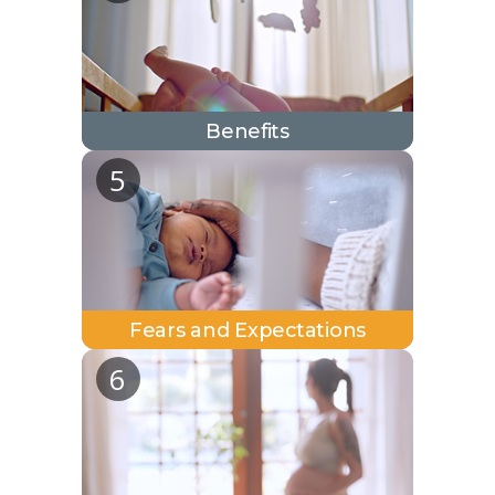
Benefits
(nouvelle
5
fenêtre,
PDF)
Fears and Expectations
(nouvelle
6
fenêtre,
PDF)