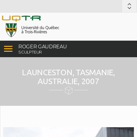
ROGER GAUDREAU
SCULPTEUR
LAUNCESTON, TASMANIE,
AUSTRALIE, 2007