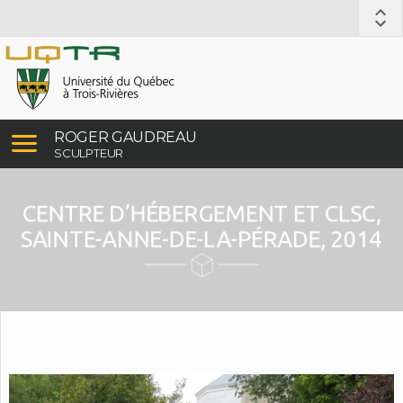
ROGER GAUDREAU
SCULPTEUR
CENTRE D’HÉBERGEMENT ET CLSC,
SAINTE-ANNE-DE-LA-PÉRADE, 2014