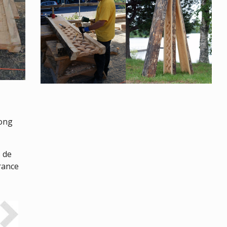
long
s de
France