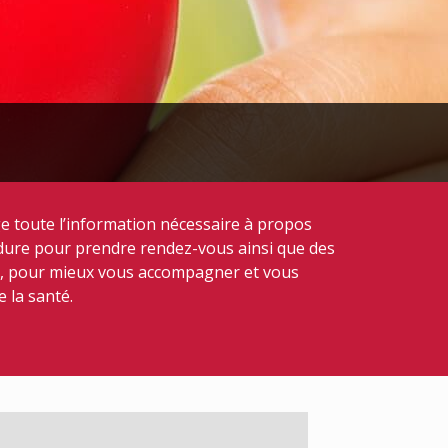
e toute l’information nécessaire à propos
cédure pour prendre rendez-vous ainsi que des
é, pour mieux vous accompagner et vous
 la santé.