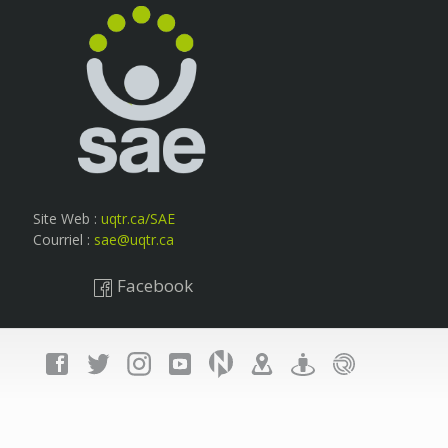
Site Web :
uqtr.ca/SAE
Courriel :
sae@uqtr.ca
Facebook