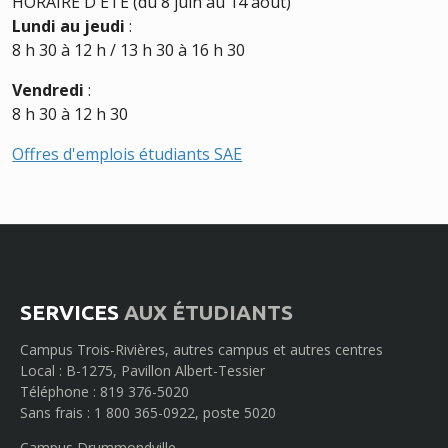
HORAIRE D'ÉTÉ (du 8 juin au 14 août)
Lundi au jeudi
:
8 h 30 à 12 h / 13 h 30 à 16 h 30
Vendredi
:
8 h 30 à 12 h 30
Offres d'emplois étudiants SAE
SERVICES
AUX ÉTUDIANTS
Campus Trois-Rivières, autres campus et autres centres
Local : B-1275, Pavillon Albert-Tessier
Téléphone : 819 376-5020
Sans frais : 1 800 365-0922, poste 5020
Campus Drummondville