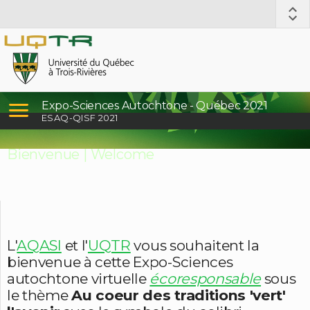
Expo-Sciences Autochtone - Québec 2021
ESAQ-QISF 2021
Bienvenue | Welcome
L'
AQASI
et l'
UQTR
vous souhaitent la
bienvenue à cette Expo-Sciences
autochtone virtuelle
écoresponsable
sous
le thème
Au coeur des traditions 'vert'