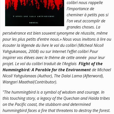
colibri
nous rappelle
l’importance de
cheminer à petits pas si
l’on veut accomplir de
grandes choses. La
persévérance est bien souvent synonyme de réussite, même
pour les plus petits d’entre nous.
»
Nous vous invitons à lire ou
écouter la légende du livre le vol du colibri (Micheal Nicoll
Yahgukanaas, 2008) ou sur Internet l’effet colibri Pour
inspirer vos élèves avec le thème de cette année pour leur
projet. Le vol du colibri traduit de l’Anglais
Flight of the
Hummingbird: A Parable for the Environment
de Michael
Nicoll Yahgulanaas (Author), The Dalai Lama (Afterword),
Wangari Maathai(Contributor).
"The hummingbird is a symbol of wisdom and courage. In
this touching story, a legacy of the Quechan and Haida tribes
on the Pacific coast, the stubborn and determined
hummingbird faces a fire that threatens to destroy the forest.