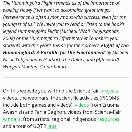
The Hummingbird Flight reminds us of the importance of
walking slowly if we want to accomplish great things.
Perseverance is often synonymous with success, even for the
youngest of us."
We invite you to read or listen to the book's
legend Hummingbird Flight (Micheal Nicoll Yahgukanaas,
2008) or the Hummingbird Effect Internet To inspire your
students with this year's theme for their project.
Flight of the
Hummingbird: A Parable for the Environment
by Michael
Nicoll Yahgulanaas (Author), The Dalai Lama (Afterword),
Wangari Maathai (Contributor).
On this website you will find the Science fair
projects
videos, the webinars, the scientific activities (PICOMS
include both games and videos),
videos
from Eruoma
Awashish and Fanie Gagnon, videos from Science-Fair
winners
, from artists, regional indigenous
resources
,
and a tour of UQTR
labs
...