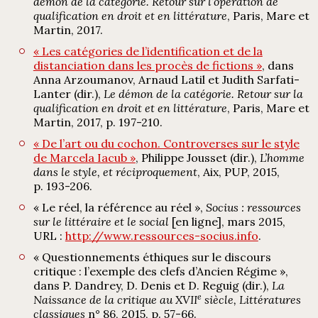
démon de la catégorie. Retour sur l’opération de
qualification en droit et en littérature
, Paris, Mare et
Martin, 2017.
« Les catégories de l’identification et de la
distanciation dans les procès de fictions »
, dans
Anna Arzoumanov, Arnaud Latil et Judith Sarfati-
Lanter (dir.),
Le démon de la catégorie. Retour sur la
qualification en droit et en littérature
, Paris, Mare et
Martin, 2017, p. 197-210.
« De l’art ou du cochon. Controverses sur le style
de Marcela Iacub »
, Philippe Jousset (dir.),
L’homme
dans le style, et réciproquement
, Aix, PUP, 2015,
p. 193-206.
« Le réel, la référence au réel »,
Socius : ressources
sur le littéraire et le social
[en ligne], mars 2015,
URL :
http://www.ressources-socius.info
.
« Questionnements éthiques sur le discours
critique : l’exemple des clefs d’Ancien Régime »,
dans P. Dandrey, D. Denis et D. Reguig (dir.),
La
e
Naissance de la critique au XVII
siècle, Littératures
classiques
n° 86, 2015, p. 57-66.