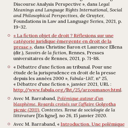
Discourse Analysis Perspective », dans
Legal
Meanings and Language Rights International, Social
and Philosophical Perspectives
, de Gruyter,
Foundations in Law and Language Series, 2021, p.
19-32.
« La fiction objet de droit ? Réflexions sur une
catégorie juridique émergente en droit de la
presse »
, dans Christine Baron et Laurence Ellena
(dir.),
Savoirs de la fiction
, Rennes, Presses
universitaires de Rennes, 2021, p. 71-88.
« Débattre d’une fiction au tribunal. Pour une
étude de la jurisprudence en droit de la presse
depuis les années 2000 »,
Fabula-LhT
, n° 25,
« Débattre d'une fiction », janvier 2021, URL :
http://www.fabula.org/lht/25/arzoumanov.html
.
Avec M. Barraband,
Polémique autour d’un
blasphème
. Regards croisés sur l’affaire
Golgotha
picnic
(2011)
,
Contextes. Revue de sociologie de la
littérature
[En ligne], no 26, 15 janvier 2020.
Avec M. Barraband, «
Introduction. Une polémique