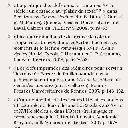
« La pratique des clefs dans le roman au XVIIe
siècle : un obstacle au “plaisir du texte” ? », dans
Plaisirs sous l’Ancien Régime
(dir. N. Dion, E. Ouellet
et M. Plante), Québec, Presses Universitaires de
Laval, Cahiers du CIERL n° 5, 2009, p. 19-33.
« Lire un roman dans le désordre : le rôle de
l’appareil critique », dans
La Partie et le tout. Les
moments de la lecture romanesque XVIIe- XVIIIe
siècles
(dir. M. Escola, J. Herman et J.-P. Sermain),
Louvain, Peeters, 2008, p. 547-558.
« Les clefs imprimées des Mémoires pour servir à
l'histoire de Perse : du feuillet scandaleux au
prétexte scientifique », dans
L’Art de la préface au
siècle des Lumières
(dir. I. Galleron), Rennes,
Presses Universitaires de Rennes, 2007, p. 143-152.
« Comment éclaircir des textes littéraires anciens
? L’exemple de deux éditions de Rabelais aux XVIIe
et XVIIIe siècles », dans
L’Obscurité, langage et
herméneutique
(dir. D. Denis), Louvain, Academia-
Bruylant, coll. “Au cœur des textes”, 2007 p. 197-
208.