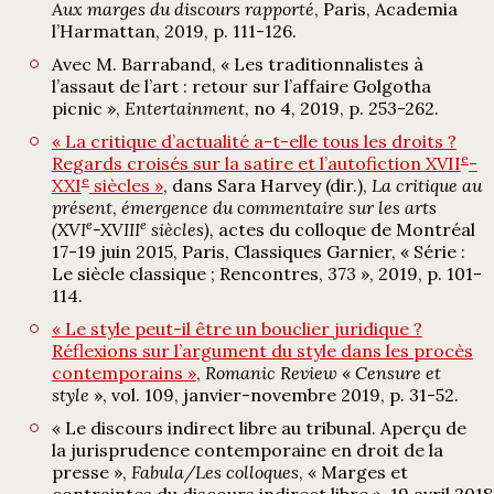
Aux marges du discours rapporté
, Paris, Academia
l’Harmattan, 2019, p. 111-126.
Avec M. Barraband, « Les traditionnalistes à
l’assaut de l’art : retour sur l’affaire Golgotha
picnic »,
Entertainment
, no 4, 2019, p. 253-262.
« La critique d’actualité a-t-elle tous les droits ?
e
Regards croisés sur la satire et l’autofiction XVII
-
e
XXI
siècles »
, dans Sara Harvey (dir.),
La critique au
présent
,
émergence du commentaire sur les arts
e
e
(XVI
-XVIII
siècles),
actes du colloque de Montréal
17-19 juin 2015, Paris, Classiques Garnier, « Série :
Le siècle classique ; Rencontres, 373 », 2019, p. 101-
114.
« Le style peut-il être un bouclier juridique ?
Réflexions sur l’argument du style dans les procès
contemporains »
,
Romanic Review
«
Censure et
style
», vol. 109, janvier-novembre 2019, p. 31-52.
« Le discours indirect libre au tribunal. Aperçu de
la jurisprudence contemporaine en droit de la
presse »,
Fabula/Les colloques
, « Marges et
contraintes du discours indirect libre », 19 avril 2018