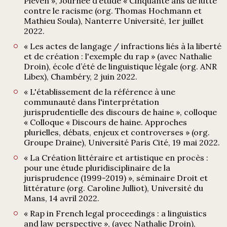
Pleven », Journée d’étude « Cinquante ans de lutte
contre le racisme (org. Thomas Hochmann et
Mathieu Soula), Nanterre Université, 1er juillet
2022.
« Les actes de langage / infractions liés à la liberté
et de création : l'exemple du rap » (avec Nathalie
Droin), école d’été de linguistique légale (org. ANR
Libex), Chambéry, 2 juin 2022.
« L'établissement de la référence à une
communauté dans l'interprétation
jurisprudentielle des discours de haine », colloque
« Colloque « Discours de haine. Approches
plurielles, débats, enjeux et controverses » (org.
Groupe Draine), Université Paris Cité, 19 mai 2022.
« La Création littéraire et artistique en procès :
pour une étude pluridisciplinaire de la
jurisprudence (1999-2019) », séminaire Droit et
littérature (org. Caroline Julliot), Université du
Mans, 14 avril 2022.
« Rap in French legal proceedings : a linguistics
and law perspective », (avec Nathalie Droin),