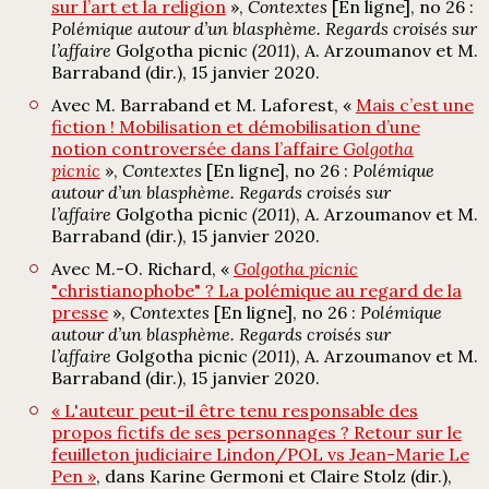
sur l’art et la religion
»,
Contextes
[En ligne], no 26 :
Polémique autour d’un blasphème. Regards croisés sur
l’affaire
Golgotha picnic
(2011)
, A. Arzoumanov et M.
Barraband (dir.), 15 janvier 2020.
Avec M. Barraband et M. Laforest, «
Mais c’est une
fiction ! Mobilisation et démobilisation d’une
notion controversée dans l’affaire
Golgotha
picnic
»,
Contextes
[En ligne], no 26 :
Polémique
autour d’un blasphème. Regards croisés sur
l’affaire
Golgotha picnic
(2011)
, A. Arzoumanov et M.
Barraband (dir.), 15 janvier 2020.
Avec M.-O. Richard, «
Golgotha picnic
"christianophobe" ? La polémique au regard de la
presse
»,
Contextes
[En ligne], no 26 :
Polémique
autour d’un blasphème. Regards croisés sur
l’affaire
Golgotha picnic
(2011)
, A. Arzoumanov et M.
Barraband (dir.), 15 janvier 2020.
« L'auteur peut-il être tenu responsable des
propos fictifs de ses personnages ? Retour sur le
feuilleton judiciaire Lindon/POL vs Jean-Marie Le
Pen »
, dans Karine Germoni et Claire Stolz (dir.),