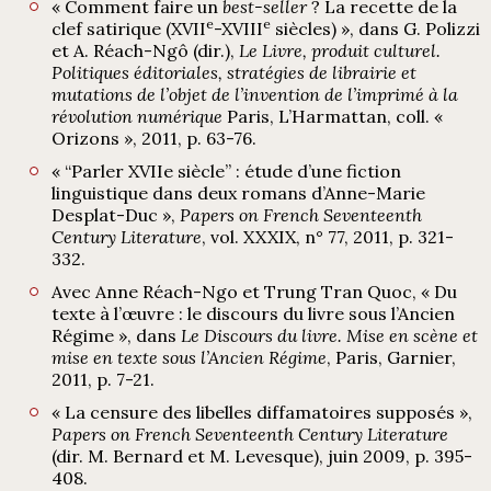
« Comment faire un
best-seller
? La recette de la
e
e
clef satirique (XVII
-XVIII
siècles) », dans G. Polizzi
et A. Réach-Ngô (dir.),
Le Livre, produit culturel.
Politiques éditoriales, stratégies de librairie et
mutations de l’objet de l’invention de l’imprimé à la
révolution numérique
Paris, L’Harmattan, coll. «
Orizons », 2011, p. 63-76.
« “Parler XVIIe siècle” : étude d’une fiction
linguistique dans deux romans d’Anne-Marie
Desplat-Duc »,
Papers on French Seventeenth
Century Literature
, vol. XXXIX, n° 77, 2011, p. 321-
332.
Avec Anne Réach-Ngo et Trung Tran Quoc, « Du
texte à l’œuvre : le discours du livre sous l’Ancien
Régime », dans
Le Discours du livre. Mise en scène et
mise en texte sous l’Ancien Régime
, Paris, Garnier,
2011, p. 7-21.
« La censure des libelles diffamatoires supposés »,
Papers on French Seventeenth Century Literature
(dir. M. Bernard et M. Levesque), juin 2009, p. 395-
408.