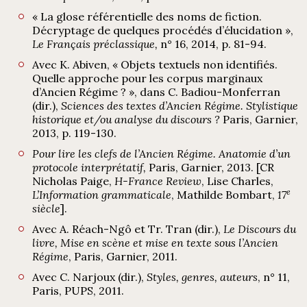
« La glose référentielle des noms de fiction.
Décryptage de quelques procédés d’élucidation »,
Le Français préclassique,
n° 16, 2014, p. 81-94.
Avec K. Abiven, « Objets textuels non identifiés.
Quelle approche pour les corpus marginaux
d’Ancien Régime ? », dans C. Badiou-Monferran
(dir.),
Sciences des textes d’Ancien Régime. Stylistique
historique et/ou analyse du discours ?
Paris, Garnier,
2013, p. 119-130.
Pour lire les clefs de l’Ancien Régime. Anatomie d’un
protocole interprétatif,
Paris, Garnier, 2013. [CR
Nicholas Paige,
H-France Review
, Lise Charles,
e
L’Information grammaticale
, Mathilde Bombart,
17
siècle
].
Avec A. Réach-Ngô et Tr. Tran (dir.),
Le Discours du
livre, Mise en scène et mise en texte sous l’Ancien
Régime
, Paris, Garnier, 2011.
Avec C. Narjoux (dir.),
Styles, genres, auteurs
, n° 11,
Paris, PUPS, 2011.