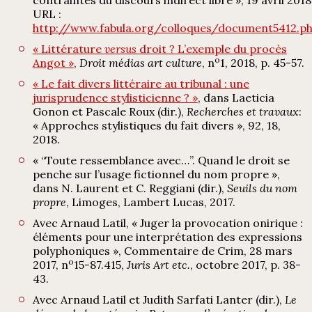
URL :
http://www.fabula.org/colloques/document5412.p
« Littérature
versus
droit ? L’exemple du procès
o
Angot »
,
Droit médias art culture
, n
1, 2018, p. 45-57.
« Le fait divers littéraire au tribunal : une
jurisprudence stylisticienne ? »
, dans Laeticia
Gonon et Pascale Roux (dir.),
Recherches et travaux
:
« Approches stylistiques du fait divers », 92, 18,
2018.
« “Toute ressemblance avec…”. Quand le droit se
penche sur l’usage fictionnel du nom propre »,
dans N. Laurent et C. Reggiani (dir.),
Seuils du nom
propre
, Limoges, Lambert Lucas, 2017.
Avec Arnaud Latil, « Juger la provocation onirique :
éléments pour une interprétation des expressions
polyphoniques », Commentaire de Crim, 28 mars
o
2017, n
15-87.415,
Juris Art etc.
, octobre 2017, p. 38-
43.
Avec Arnaud Latil et Judith Sarfati Lanter (dir.),
Le