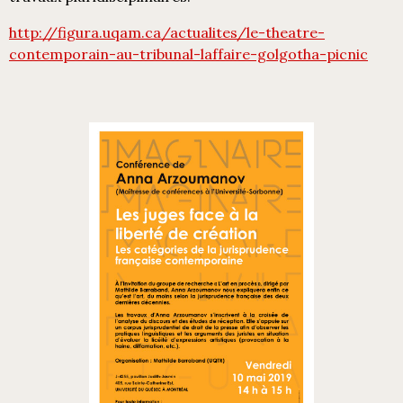
http://figura.uqam.ca/actualites/le-theatre-
contemporain-au-tribunal-laffaire-golgotha-picnic