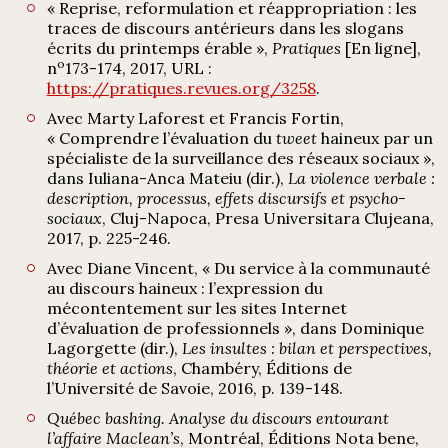
« Reprise, reformulation et réappropriation : les
traces de discours antérieurs dans les slogans
écrits du printemps érable »,
Pratiques
[En ligne],
o
n
173-174, 2017, URL :
https://pratiques.revues.org/3258
.
Avec Marty Laforest et Francis Fortin,
« Comprendre l’évaluation du
tweet
haineux par un
spécialiste de la surveillance des réseaux sociaux »,
dans Iuliana-Anca Mateiu (dir.),
La violence verbale :
description, processus, effets discursifs et psycho-
sociaux
, Cluj-Napoca, Presa Universitara Clujeana,
2017, p. 225-246.
Avec Diane Vincent, « Du service à la communauté
au discours haineux : l’expression du
mécontentement sur les sites Internet
d’évaluation de professionnels », dans Dominique
Lagorgette (dir.),
Les insultes : bilan et perspectives,
théorie et actions
, Chambéry, Éditions de
l’Université de Savoie, 2016, p. 139-148.
Québec bashing. Analyse du discours entourant
l’affaire Maclean’s
, Montréal, Éditions Nota bene,