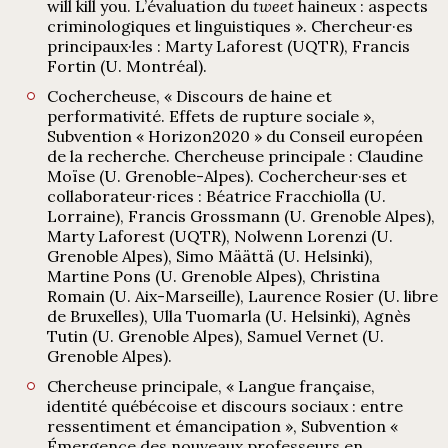
will kill you. L’évaluation du
tweet
haineux : aspects
criminologiques et linguistiques ». Chercheur·es
principaux·les : Marty Laforest (UQTR), Francis
Fortin (U. Montréal).
Cochercheuse, « Discours de haine et
performativité. Effets de rupture sociale »,
Subvention « Horizon2020 » du Conseil européen
de la recherche. Chercheuse principale : Claudine
Moïse (U. Grenoble-Alpes). Cochercheur·ses et
collaborateur·rices : Béatrice Fracchiolla (U.
Lorraine), Francis Grossmann (U. Grenoble Alpes),
Marty Laforest (UQTR), Nolwenn Lorenzi (U.
Grenoble Alpes), Simo Määttä (U. Helsinki),
Martine Pons (U. Grenoble Alpes), Christina
Romain (U. Aix-Marseille), Laurence Rosier (U. libre
de Bruxelles), Ulla Tuomarla (U. Helsinki), Agnès
Tutin (U. Grenoble Alpes), Samuel Vernet (U.
Grenoble Alpes).
Chercheuse principale, « Langue française,
identité québécoise et discours sociaux : entre
ressentiment et émancipation », Subvention «
Émergence des nouveaux professeurs en