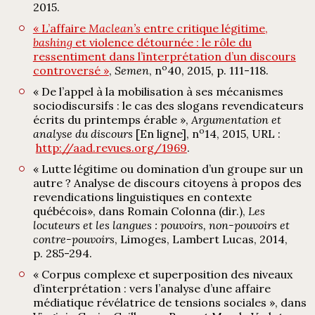
2015.
« L’affaire
Maclean’s
entre critique légitime,
bashing
et violence détournée : le rôle du
ressentiment dans l’interprétation d’un discours
o
controversé »
,
Semen
, n
40, 2015, p. 111-118.
« De l’appel à la mobilisation à ses mécanismes
sociodiscursifs : le cas des slogans revendicateurs
écrits du printemps érable »,
Argumentation et
o
analyse du discours
[En ligne], n
14, 2015, URL :
http://aad.revues.org/1969
.
« Lutte légitime ou domination d’un groupe sur un
autre ? Analyse de discours citoyens à propos des
revendications linguistiques en contexte
québécois
», dans Romain Colonna (dir.),
L
es
locuteurs et les langues : pouvoirs, non-pouvoirs et
contre-pouvoirs
, Limoges, Lambert Lucas, 2014,
p. 285-294.
« Corpus complexe et superposition des niveaux
d’interprétation : vers l’analyse d’une affaire
médiatique révélatrice de tensions sociales », dans