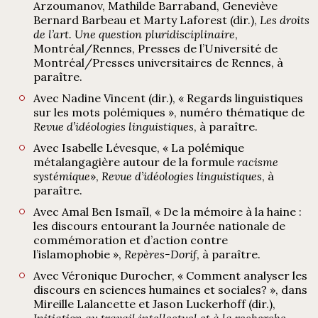
Arzoumanov, Mathilde Barraband, Geneviève
Bernard Barbeau et Marty Laforest (dir.),
Les droits
de l’art. Une question pluridisciplinaire
,
Montréal/Rennes, Presses de l’Université de
Montréal/Presses universitaires de Rennes, à
paraître.
Avec Nadine Vincent (dir.), « Regards linguistiques
sur les mots polémiques », numéro thématique de
Revue d’idéologies linguistiques
, à paraître.
Avec Isabelle Lévesque, « La polémique
métalangagière autour de la formule
racisme
systémique
»,
Revue d’idéologies linguistiques
, à
paraître.
Avec Amal Ben Ismaïl, « De la mémoire à la haine :
les discours entourant la Journée nationale de
commémoration et d’action contre
l’islamophobie »,
Repères-Dorif
, à paraître.
Avec Véronique Durocher, « Comment analyser les
discours en sciences humaines et sociales? », dans
Mireille Lalancette et Jason Luckerhoff (dir.),
Initiation au travail intellectuel et à la recherche
,