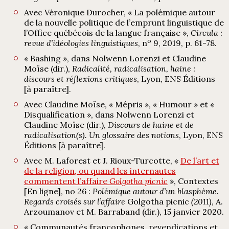
Avec Véronique Durocher, « La polémique autour
de la nouvelle politique de l’emprunt linguistique de
l’Office québécois de la langue française »,
Circula :
o
revue d’idéologies linguistiques
, n
9, 2019, p. 61-78.
« Bashing », dans Nolwenn Lorenzi et Claudine
Moïse (dir.),
Radicalité, radicalisation, haine :
discours et réflexions critiques
, Lyon, ENS Éditions
[à paraître].
Avec Claudine Moïse, « Mépris », « Humour » et «
Disqualification », dans Nolwenn Lorenzi et
Claudine Moïse (dir.),
Discours de haine et de
radicalisation(s). Un glossaire des notions
, Lyon, ENS
Éditions [à paraître].
Avec M. Laforest et J. Rioux-Turcotte, «
De l’art et
de la religion, ou quand les internautes
commentent l’affaire
Golgotha
picnic
», Contextes
[En ligne], no 26 :
Polémique autour d’un blasphème.
Regards croisés sur l’affaire
Golgotha picnic
(2011)
, A.
Arzoumanov et M. Barraband (dir.), 15 janvier 2020.
« Communautés francophones, revendications et