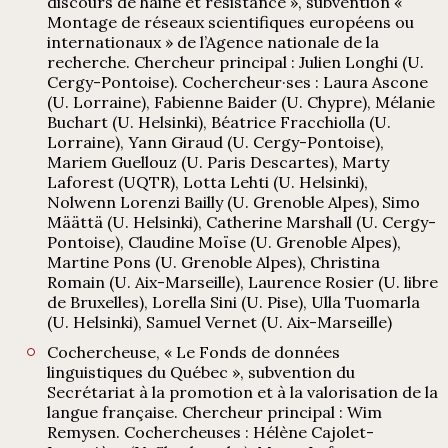
discours de haine et résistance », subvention «
Montage de réseaux scientifiques européens ou
internationaux » de l’Agence nationale de la
recherche. Chercheur principal : Julien Longhi (U.
Cergy-Pontoise). Cochercheur·ses : Laura Ascone
(U. Lorraine), Fabienne Baider (U. Chypre), Mélanie
Buchart (U. Helsinki), Béatrice Fracchiolla (U.
Lorraine), Yann Giraud (U. Cergy-Pontoise),
Mariem Guellouz (U. Paris Descartes), Marty
Laforest (UQTR), Lotta Lehti (U. Helsinki),
Nolwenn Lorenzi Bailly (U. Grenoble Alpes), Simo
Määttä (U. Helsinki), Catherine Marshall (U. Cergy-
Pontoise), Claudine Moïse (U. Grenoble Alpes),
Martine Pons (U. Grenoble Alpes), Christina
Romain (U. Aix-Marseille), Laurence Rosier (U. libre
de Bruxelles), Lorella Sini (U. Pise), Ulla Tuomarla
(U. Helsinki), Samuel Vernet (U. Aix-Marseille)
Cochercheuse, « Le Fonds de données
linguistiques du Québec », subvention du
Secrétariat à la promotion et à la valorisation de la
langue française. Chercheur principal : Wim
Remysen. Cochercheuses : Hélène Cajolet-