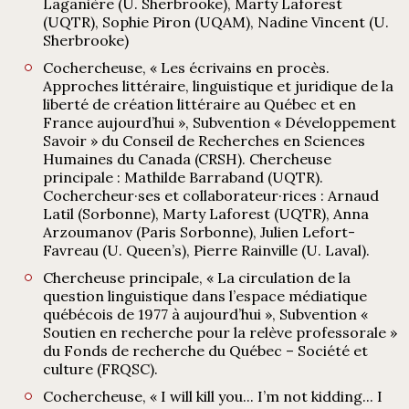
Laganière (U. Sherbrooke), Marty Laforest
(UQTR), Sophie Piron (UQAM), Nadine Vincent (U.
Sherbrooke)
Cochercheuse, « Les écrivains en procès.
Approches littéraire, linguistique et juridique de la
liberté de création littéraire au Québec et en
France aujourd’hui », Subvention « Développement
Savoir » du Conseil de Recherches en Sciences
Humaines du Canada (CRSH). Chercheuse
principale : Mathilde Barraband (UQTR).
Cochercheur·ses et collaborateur·rices : Arnaud
Latil (Sorbonne), Marty Laforest (UQTR), Anna
Arzoumanov (Paris Sorbonne), Julien Lefort-
Favreau (U. Queen’s), Pierre Rainville (U. Laval).
Chercheuse principale, « La circulation de la
question linguistique dans l’espace médiatique
québécois de 1977 à aujourd’hui », Subvention «
Soutien en recherche pour la relève professorale »
du Fonds de recherche du Québec – Société et
culture (FRQSC).
Cochercheuse, « I will kill you... I’m not kidding... I