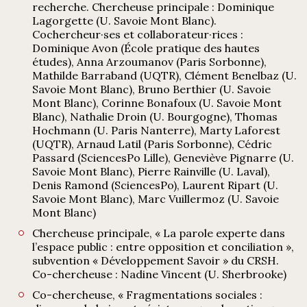
recherche. Chercheuse principale : Dominique
Lagorgette (U. Savoie Mont Blanc).
Cochercheur·ses et collaborateur·rices :
Dominique Avon (École pratique des hautes
études), Anna Arzoumanov (Paris Sorbonne),
Mathilde Barraband (UQTR), Clément Benelbaz (U.
Savoie Mont Blanc), Bruno Berthier (U. Savoie
Mont Blanc), Corinne Bonafoux (U. Savoie Mont
Blanc), Nathalie Droin (U. Bourgogne), Thomas
Hochmann (U. Paris Nanterre), Marty Laforest
(UQTR), Arnaud Latil (Paris Sorbonne), Cédric
Passard (SciencesPo Lille), Geneviève Pignarre (U.
Savoie Mont Blanc), Pierre Rainville (U. Laval),
Denis Ramond (SciencesPo), Laurent Ripart (U.
Savoie Mont Blanc), Marc Vuillermoz (U. Savoie
Mont Blanc)
Chercheuse principale, « La parole experte dans
l’espace public : entre opposition et conciliation »,
subvention « Développement Savoir » du CRSH.
Co-chercheuse : Nadine Vincent (U. Sherbrooke)
Co-chercheuse, « Fragmentations sociales :