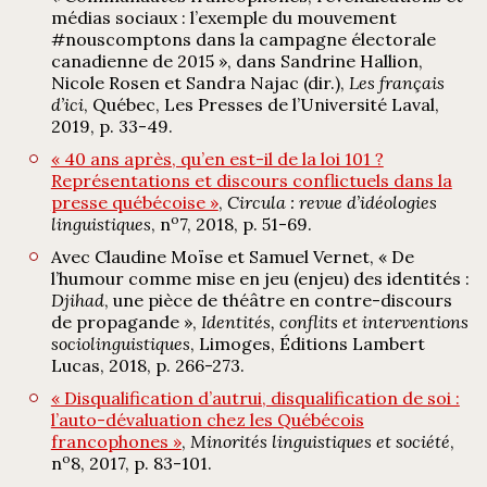
médias sociaux : l’exemple du mouvement
#nouscomptons dans la campagne électorale
canadienne de 2015 », dans Sandrine Hallion,
Nicole Rosen et Sandra Najac (dir.),
Les français
d’ici
, Québec, Les Presses de l’Université Laval,
2019, p. 33-49.
« 40 ans après, qu’en est-il de la loi 101 ?
Représentations et discours conflictuels dans la
presse québécoise »
,
Circula : revue d’idéologies
o
linguistiques
, n
7, 2018, p. 51-69.
Avec Claudine Moïse et Samuel Vernet, « De
l’humour comme mise en jeu (enjeu) des identités :
Djihad
, une pièce de théâtre en contre-discours
de propagande »,
Identités, conflits et interventions
sociolinguistiques
, Limoges, Éditions Lambert
Lucas, 2018, p. 266-273.
« Disqualification d’autrui, disqualification de soi :
l’auto-dévaluation chez les Québécois
francophones »
,
Minorités linguistiques et société
,
o
n
8, 2017, p. 83-101.