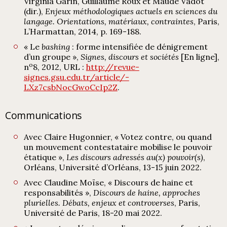
Virginia Garin, Guillaume Roux et Maude Vadot
(dir.),
Enjeux méthodologiques actuels en sciences du
langage. Orientations, matériaux, contraintes
, Paris,
L’Harmattan, 2014, p. 169-188.
« Le
bashing
: forme intensifiée de dénigrement
d’un groupe »,
Signes, discours et sociétés
[En ligne],
o
n
8, 2012, URL :
http://revue-
signes.gsu.edu.tr/article/-
LXz7csbNocGwoCcIp2Z
.
Communications
Avec Claire Hugonnier, « Votez contre, ou quand
un mouvement contestataire mobilise le pouvoir
étatique »,
Les discours adressés au(x) pouvoir(s)
,
Orléans, Université d’Orléans, 13-15 juin 2022.
Avec Claudine Moïse, « Discours de haine et
responsabilités »,
Discours de haine, approches
plurielles. Débats, enjeux et controverses
, Paris,
Université de Paris, 18-20 mai 2022.