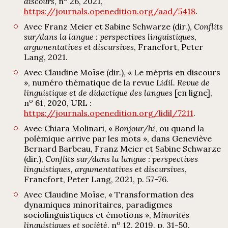
discours
, n
26, 2021,
https://journals.openedition.org/aad/5418
.
Avec Franz Meier et Sabine Schwarze (dir.),
Conflits
sur/dans la langue : perspectives linguistiques,
argumentatives et discursives
, Francfort, Peter
Lang, 2021.
Avec Claudine Moïse (dir.), « Le mépris en discours
», numéro thématique de la revue
Lidil. Revue de
linguistique et de didactique des langues
[en ligne],
o
n
61, 2020, URL :
https://journals.openedition.org/lidil/7211
.
Avec Chiara Molinari, «
Bonjour/hi
, ou quand la
polémique arrive par les mots », dans Geneviève
Bernard Barbeau, Franz Meier et Sabine Schwarze
(dir.),
Conflits sur/dans la langue : perspectives
linguistiques, argumentatives et discursives
,
Francfort, Peter Lang, 2021, p. 57-76.
Avec Claudine Moïse, « Transformation des
dynamiques minoritaires, paradigmes
sociolinguistiques et émotions »,
Minorités
o
linguistiques et société
, n
12, 2019, p. 31-50.