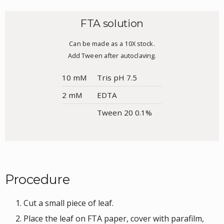
FTA solution
Can be made as a 10X stock.
Add Tween after autoclaving.
10 mM
Tris pH 7.5
2 mM
EDTA
Tween 20 0.1%
Procedure
Cut a small piece of leaf.
Place the leaf on FTA paper, cover with parafilm,