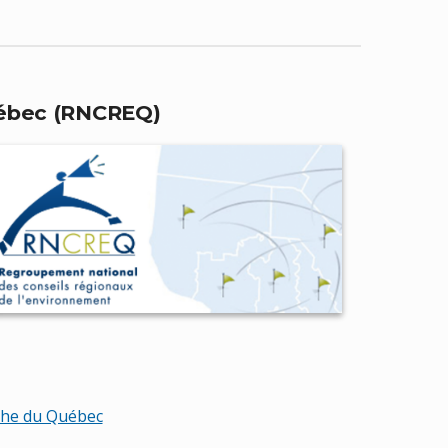
uébec (RNCREQ)
che du Québec