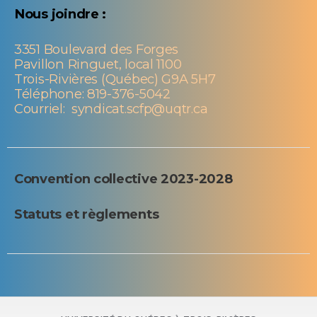
Nous joindre :
3351 Boulevard des Forges
Pavillon Ringuet, local 1100
Trois-Rivières (Québec) G9A 5H7
Téléphone: 819-376-5042
Courriel:
syndicat.scfp@uqtr.ca
Convention collective 2023-2028
Statuts et règlements