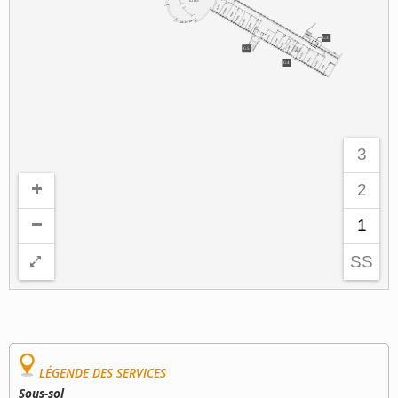
G-1062
G-1063
G-1063a
G-1064
G-1064a
G-1064b
G-1064c
G-1064d
G-1065
G3
G-1066
G-1067
G5
G-1069
G-1070
G-1071
G4
G-1072
G-1073
3
2
1
SS
LÉGENDE DES SERVICES
Sous-sol