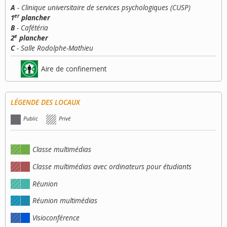
A
- Clinique universitaire de services psychologiques (CUSP)
er
1
plancher
B
- Cafétéria
e
2
plancher
C
- Salle Rodolphe-Mathieu
Aire de confinement
LÉGENDE DES LOCAUX
Public
Privé
Classe multimédias
Classe multimédias avec ordinateurs pour étudiants
Réunion
Réunion multimédias
Visioconférence