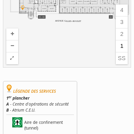
1
1
1
1
0
0
0
0
A
-
1
0
2
0
A
-
1
1
1
1
1
1
1
1
A
-
1
0
2
7
A
-
1
0
2
7
a
A
-
1
0
2
7
b
A
-
1
0
2
7
c
1
1
1
1
-
-
-
-
-
-
-
-
A
A
A
A
A
A
A
A
A
-
1
0
0
2
4
A
-
1
1
3
5
A
-
1
1
3
7
8
9
7
6
5
4
3
1
0
9
2
1
1
1
1
1
1
1
1
1
0
1
0
0
0
0
0
0
0
0
0
0
0
1
1
1
1
1
1
1
1
1
1
1
A
-
1
1
1
0
-
-
-
-
-
-
-
-
-
-
-
A
A
A
A
A
A
A
A
A
A
A
A2
A
5
-
A
6
3
A
V
E
N
U
E
G
I
L
L
E
S
-
B
O
U
L
E
T
2
1
SS
LÉGENDE DES SERVICES
er
1
plancher
A
- Centre d'opérations de sécurité
B
- Atrium C.E.U.
Aire de confinement
(tunnel)