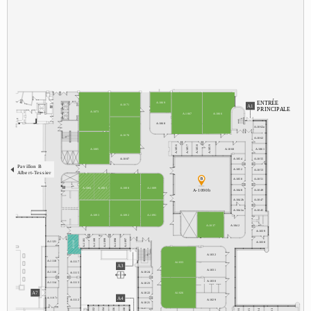
É
E
N
T
R
E
A
-
1
0
6
9
A1
A
-
1
0
7
1
P
R
I
N
C
I
P
A
L
E
A
-
1
0
7
3
A
-
1
0
6
7
A
-
1
0
6
6
A
-
1
0
6
8
A
-
1
0
6
2
a
A
-
1
0
7
0
A
-
1
0
6
2
6
9
7
8
5
5
5
5
A
-
1
0
6
0
0
0
0
0
A
-
1
0
8
5
A
-
1
0
6
1
1
1
1
1
-
-
-
-
A
A
A
A
A
-
1
0
5
5
A
-
1
0
8
7
A
-
1
0
5
4
P
a
v
i
l
l
o
n
B
A
-
1
0
5
2
A
-
1
0
5
3
A
l
b
e
r
t
-
T
e
s
s
i
e
r
A
-
1
0
5
0
A
-
1
0
5
1
A
-
1
0
8
4
A
-
1
0
8
3
A
-
1
0
8
8
A
-
1
0
8
9
A
-
1
0
9
0
b
A
-
1
0
4
9
A
-
1
0
4
8
A
-
1
0
4
2
b
A
-
1
0
4
7
A
-
1
0
4
2
a
A
-
1
0
4
5
A
-
1
0
9
3
A
-
1
0
9
2
A
-
1
0
9
1
A
-
1
0
3
7
A
-
1
0
4
2
A
-
1
0
3
9
9
8
1
0
7
9
9
0
0
9
9
A
-
1
1
2
1
A
-
1
0
3
8
1
0
0
1
0
1
1
1
1
1
1
1
-
-
-
-
-
1
A
A
A
A
A
-
A
A
-
1
0
3
2
A
-
1
1
1
8
A
-
1
1
1
7
A
-
1
0
3
3
A3
A
-
1
0
3
1
A
-
1
1
1
6
A
-
1
0
2
4
A
-
1
1
1
5
A
-
1
0
3
0
A
-
1
1
1
3
A
-
1
1
1
4
A
-
1
0
2
3
A7
A
-
1
0
2
2
A
-
1
0
2
6
A4
A
-
1
1
0
7
c
A
-
1
1
1
2
A
-
1
0
2
9
A
-
1
0
2
1
2
4
6
8
6
5
4
3
3
3
3
3
0
0
0
0