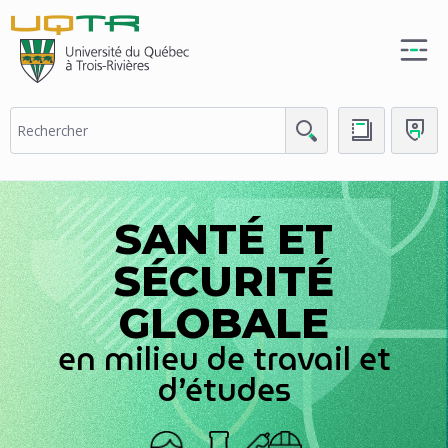
(nouvelle
fenêtre)
SANTÉ ET
SÉCURITÉ
GLOBALE
en milieu de travail et
d’études