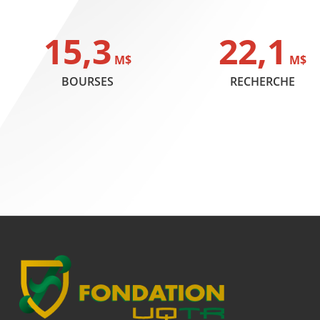
15,3
22,1
M$
M$
BOURSES
RECHERCHE