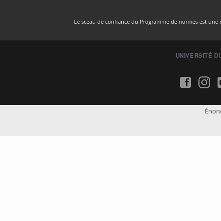
Le sceau de confiance du Programme de normes est une ma
UNIVERSITÉ D
Énonc