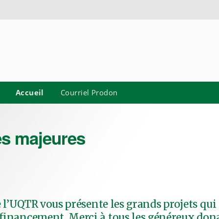
Accueil
Courriel Prodon
es majeures
e l’UQTR vous présente les grands projets qui 
financement. Merci à tous les généreux don