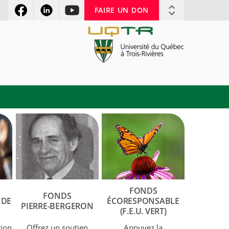
FAIRE UN DON
FONDS
FONDS
 DE
ÉCORESPONSABLE
PIERRE-BERGERON
(F.E.U. VERT)
tion
Offrez un soutien
Appuyez la