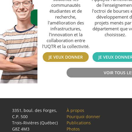
communautés
de l'enseignemen
étudiantes et de
l'octroi de bourses e
recherche,
développement 
l'amélioration des
projets menés par 
infrastructures,
département que v
l'innovation et la
choisissez.
collaboration entre
l'UQTR et la collectivité.
(nouvelle
JE VEUX DONNER
JE VEUX DONNE
fenêtre)
VOIR TOUS LE
3351, boul. des Forges,
À propos
C.P. 500
Pourquoi donner
Trois-Rivières (Québec)
Publications
G8Z 4M3
Photos