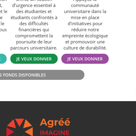
t,
d'urgence essentiel à
communauté
t le
des étudiantes et
universitaire dans la
de
étudiants confrontés à
mise en place
le
des difficultés
d'initiatives pour
ous
financières qui
réduire notre
compromettent la
empreinte écologique
poursuite de leur
et promouvoir une
parcours universitaire.
culture de durabilité.
(nouvelle
(nouvelle
(nouvelle
R
JE VEUX DONNER
JE VEUX DONNER
fenêtre)
fenêtre)
fenêtre)
S FONDS DISPONIBLES
(nouvelle
fenêtre)