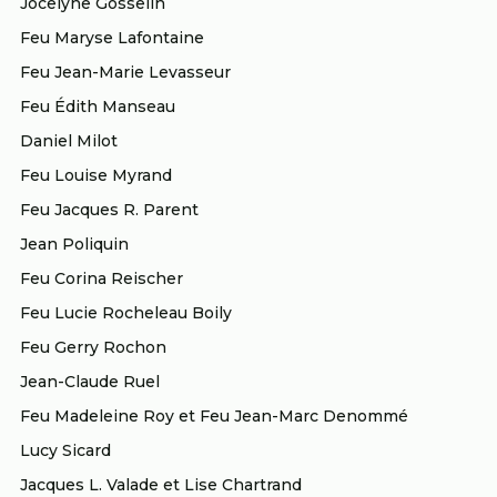
Jean-Pierre Bourassa
Jocelyne Gosselin
Lucien Forget
Richard Aubin
Gilles Bourassa
Feu Maryse Lafontaine
Pierre Fréchette
Pierre Aubin
Yvan Bouvet
Feu Jean-Marie Levasseur
Yves Gabias
Jean-Pierre Aubin
Réal Brouillette
René Garneau
André Auclair
Feu Édith Manseau
André Brousseau
Hélène Gaudette
Rémy Auclair
Daniel Milot
Magali Brousseau-Foley
Pierre Genest
Mario Audet
Feu Louise Myrand
Pierre Bureau
Hugo Germain
Yvon Audet
Robert Calinot
Feu Jacques R. Parent
Emmanuel Habimana
Denise Audet
Suzanne Camirand
Jean Poliquin
Éric Hamelin
Louise Audy
Serge Cantin
Feu Corina Reischer
Feu Louis-Edmond Hamelin
Roland Auger
Vincent Cantin
René Hardy
Feu Lucie Rocheleau Boily
Maurice Auger
Fernand Caron
Jacques Huot
Pierre Babin
Feu Gerry Rochon
Feu Maurice Carrier
Michel Jacob
Marc Bachand
Jean-Claude Ruel
David Chabot
Colette Jourdan-Ionescu
Claude Bacon
Feu Madeleine Roy et Feu Jean-Marc Denommé
Feu Robert Champagne
Feu J. Claude Lainesse
Gérald Baillargeon
Feu Camille Chapados
Lucy Sicard
Louise Lafortune
Gaëtan Baillargeon
Éric Chartier
Jacques L. Valade et Lise Chartrand
Henri-Claude Lavallée
Madeleine Balcer