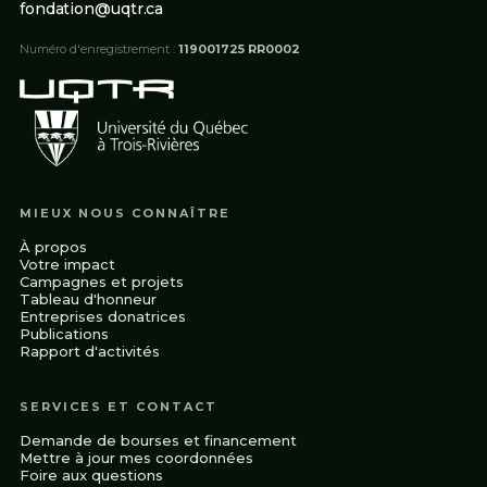
Michelin Belisle
fondation@uqtr.ca
Yves Lachapelle
Sophie Belisle
Frédéric Langlois
Numéro d'enregistrement :
119001725 RR0002
Louise Bélisle
Robert Lanouette
André Bélisle
Pierre Lanthier
Luc Béliveau
Carole Lapointe
Jean-Guy Béliveau
Roger Lauzière
Élius Belizaire
Isabelle La Vergne
Jacques Bellemare
MIEUX NOUS CONNAÎTRE
Benoit Lavigne
Paul Bellemare
À propos
Luc Lavigueur
Votre impact
Hélène Bellemare
Campagnes et projets
Raymond Leblanc
François Bellerose
Tableau d'honneur
Mariel Leclerc
Entreprises donatrices
Sylvain Belleville
Publications
Céline Leduc
Rapport d'activités
Jean-Paul Belleville
Feu Marcel Lefebvre
André Belley
Serge Lefebvre
SERVICES ET CONTACT
Jamal Ben Mansour
Michèle Legault
Demande de bourses et financement
Rollande Benjamin
Mettre à jour mes coordonnées
Nancy Lemay
Sylvain Benoit
Foire aux questions