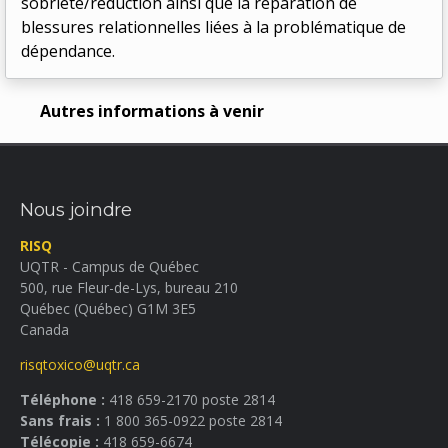
sobriété/réduction ainsi que la réparation de
blessures relationnelles liées à la problématique de
dépendance.
Autres informations à venir
Nous joindre
RISQ
UQTR - Campus de Québec
500, rue Fleur-de-Lys, bureau 210
Québec (Québec) G1M 3E5
Canada
risqtoxico@uqtr.ca
Téléphone :
418 659-2170 poste 2814
Sans frais :
1 800 365-0922 poste 2814
Télécopie :
418 659-6674