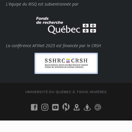
L'équipe du RISQ est subventionnée par
La conférence AFINet 2025 est financée par le CRSH
UNIVERSITÉ DU QUÉBEC À TROIS-RIVIÈRES