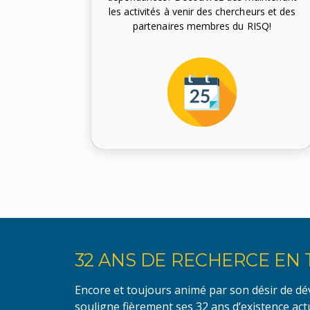
les activités à venir des chercheurs et des
partenaires membres du RISQ!
32 ANS DE RECHERCE EN
Encore et toujours animé par son désir de dév
souligne fièrement ses 32 ans d’existence act