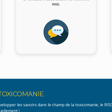
Web.
 TOXICOMANIE
elopper les savoirs dans le champ de la toxicomanie, le RIS
uellement !