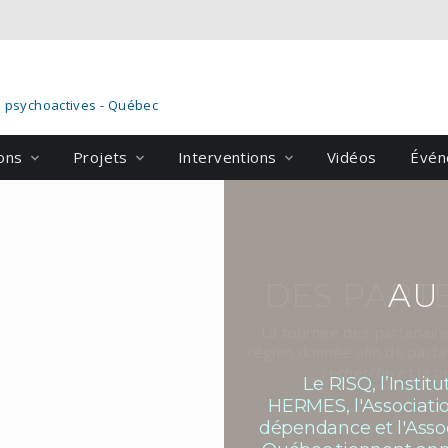
s psychoactives - Québec
ions
Projets
Interventions
Vidéos
Évén
DES PART
AU
La tournée des partenaire
région donnée afin de parta
recherche et la 
Le RISQ, l’Instit
HERMES, l'Associati
dépendance et l'Asso