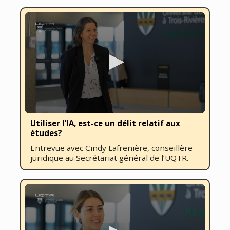
0
Utiliser l’IA, est-ce un délit relatif aux
seconds
études?
of
7
Entrevue avec Cindy Lafrenière, conseillère
minutes,
juridique au Secrétariat général de l’UQTR.
46
seconds