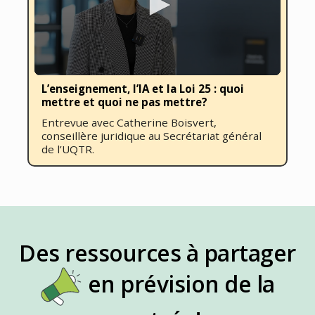
0
L’enseignement, l’IA et la Loi 25 : quoi
seconds
mettre et quoi ne pas mettre?
of
6
Entrevue avec Catherine Boisvert,
minutes,
conseillère juridique au Secrétariat général
11
seconds
de l’UQTR.
Des ressources à partager
en prévision de la