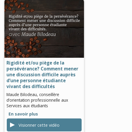
0
seconds
of
0
seconds
Rigidité et/ou piège de la
persévérance? Comment mener
une discussion difficile auprès
d’une personne étudiante
vivant des difficultés
Maude Bilodeau, conseillère
d’orientation professionnelle aux
Services aux étudiants
En savoir plus
Visionner cette vidéo