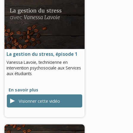
0
seconds
of
0
seconds
La gestion du stress, épisode 1
Vanessa Lavoie, technicienne en
intervention psychosociale aux Services
aux étudiants
En savoir plus
Visionner cette vidéo