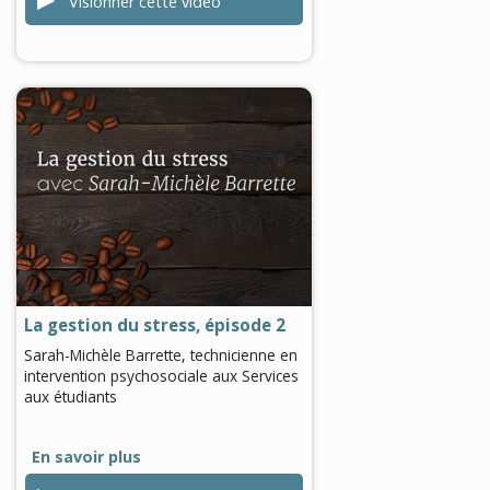
Visionner cette vidéo
0
seconds
of
0
seconds
La gestion du stress, épisode 2
Sarah-Michèle Barrette, technicienne en
intervention psychosociale aux Services
aux étudiants
En savoir plus