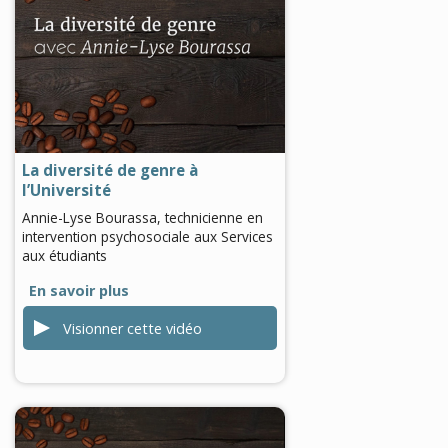
0
seconds
of
0
seconds
La diversité de genre à
l’Université
Annie-Lyse Bourassa, technicienne en
intervention psychosociale aux Services
aux étudiants
En savoir plus
Visionner cette vidéo