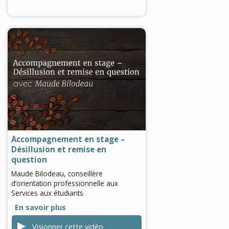
0
seconds
of
0
seconds
Accompagnement en stage –
Désillusion et remise en
question
Maude Bilodeau, conseillère
d’orientation professionnelle aux
Services aux étudiants
En savoir plus
Visionner cette vidéo