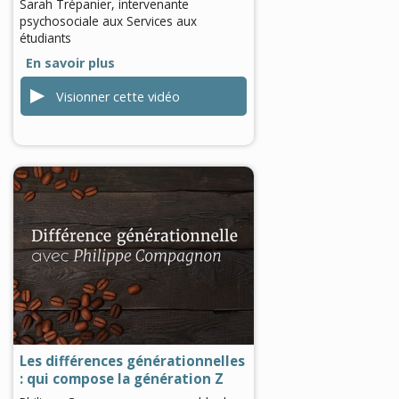
Sarah Trépanier, intervenante
psychosociale aux Services aux
étudiants
En savoir plus
Visionner cette vidéo
le
)
0
seconds
of
0
seconds
Les différences générationnelles
: qui compose la génération Z