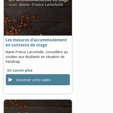
0
seconds
of
0
seconds
Les mesures d’accommodement
en contexte de stage
Marie-France Larochelle, conseillère au
soutien aux étudiants en situation de
handicap
En savoir plus
Visionner cette vidéo