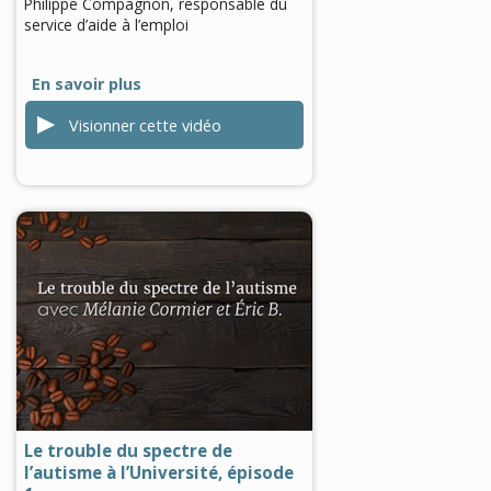
Philippe Compagnon, responsable du
service d’aide à l’emploi
En savoir plus
Visionner cette vidéo
0
seconds
of
0
seconds
Le trouble du spectre de
l’autisme à l’Université, épisode