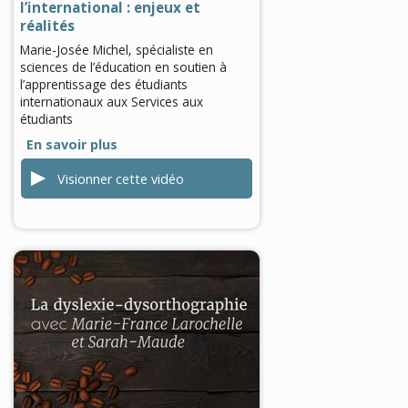
l’international : enjeux et
réalités
Marie-Josée Michel, spécialiste en
sciences de l’éducation en soutien à
l’apprentissage des étudiants
internationaux aux Services aux
étudiants
En savoir plus
Visionner cette vidéo
0
seconds
of
0