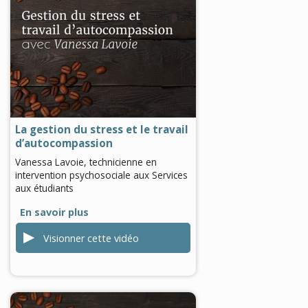
0
seconds
of
0
seconds
La gestion du stress et le travail
d’autocompassion
Vanessa Lavoie, technicienne en
intervention psychosociale aux Services
aux étudiants
En savoir plus
Visionner cette vidéo