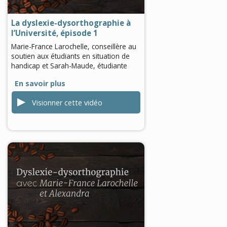
seconds
La dyslexie-dysorthographie à
l’Université, épisode 1
Marie-France Larochelle, conseillère au
soutien aux étudiants en situation de
handicap et Sarah-Maude, étudiante
En savoir plus
Visionner cette vidéo
0
seconds
of