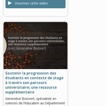
Visionner cette vidéo
0
seconds
of
0
seconds
Soutenir la progression des
étudiants en contexte de stage
à travers son parcours
universitaire; une ressource
supplémentaire
Geneviève Boisvert, spécialiste en
sciences de l’éducation au Département