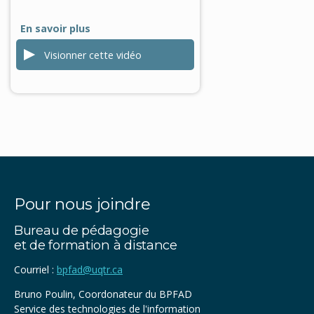
En savoir plus
Visionner cette vidéo
0
Pour nous joindre
seconds
of
Bureau de pédagogie
0
seconds
et de formation à distance
Courriel :
bpfad@uqtr.ca
Bruno Poulin, Coordonateur du BPFAD
Service des technologies de l'information