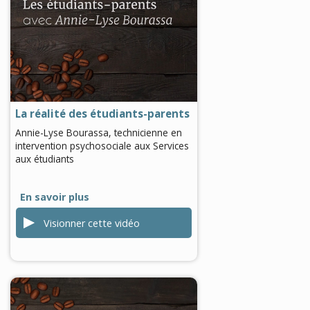
0
seconds
of
7
minutes,
15
La réalité des étudiants-parents
seconds
Annie-Lyse Bourassa, technicienne en
intervention psychosociale aux Services
aux étudiants
En savoir plus
Visionner cette vidéo