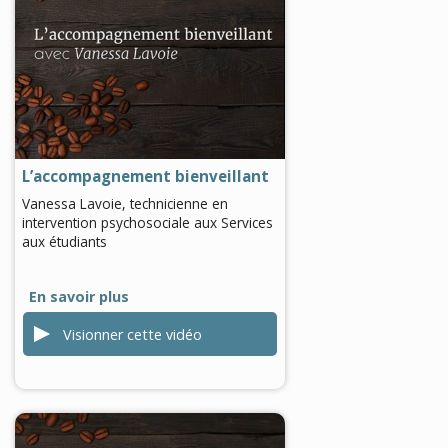
0
seconds
of
0
seconds
L’accompagnement bienveillant
Vanessa Lavoie, technicienne en
intervention psychosociale aux Services
aux étudiants
En savoir plus
Visionner cette vidéo