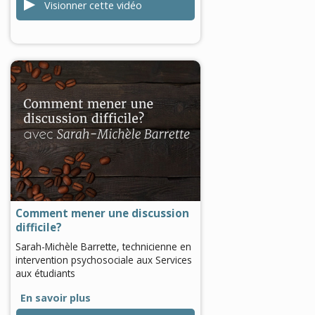
Visionner cette vidéo
0
seconds
of
0
seconds
Comment mener une discussion
difficile?
Sarah-Michèle Barrette, technicienne en
intervention psychosociale aux Services
aux étudiants
En savoir plus