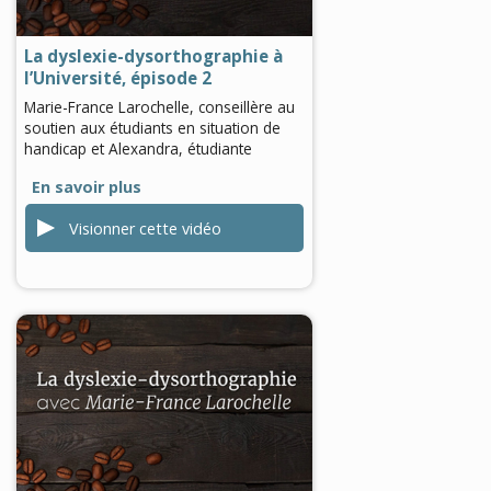
0
seconds
La dyslexie-dysorthographie à
l’Université, épisode 2
Marie-France Larochelle, conseillère au
soutien aux étudiants en situation de
handicap et Alexandra, étudiante
En savoir plus
Visionner cette vidéo
0
seconds
of