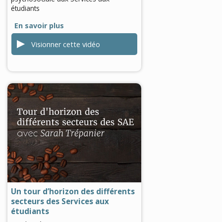
étudiants
En savoir plus
Visionner cette vidéo
0
seconds
of
0
seconds
Un tour d’horizon des différents
secteurs des Services aux
étudiants