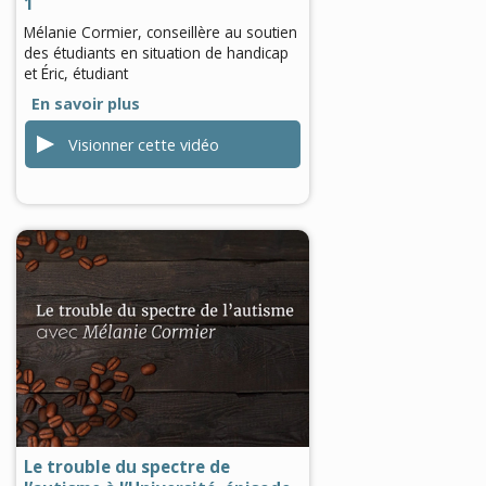
1
Mélanie Cormier, conseillère au soutien
des étudiants en situation de handicap
et Éric, étudiant
En savoir plus
Visionner cette vidéo
0
seconds
of
0
seconds
Le trouble du spectre de