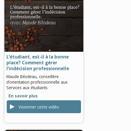
0
seconds
of
0
seconds
L’étudiant, est-il à la bonne
place? Comment gérer
l’indécision professionnelle
Maude Bilodeau, conseillère
d’orientation professionnelle aux
Services aux étudiants
En savoir plus
Visionner cette vidéo