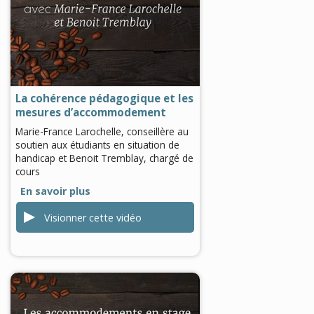
0
seconds
of
0
seconds
La cohérence pédagogique et les
mesures d’accommodement
Marie-France Larochelle, conseillère au
soutien aux étudiants en situation de
handicap et Benoit Tremblay, chargé de
cours
En savoir plus
Visionner cette vidéo