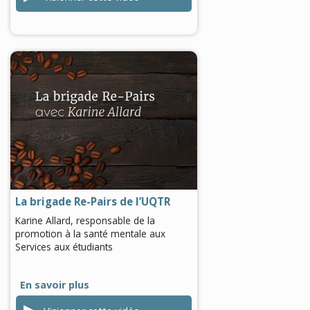
0
seconds
of
0
seconds
La brigade Re-Pairs de l’UQTR
Karine Allard, responsable de la
promotion à la santé mentale aux
Services aux étudiants
En savoir plus