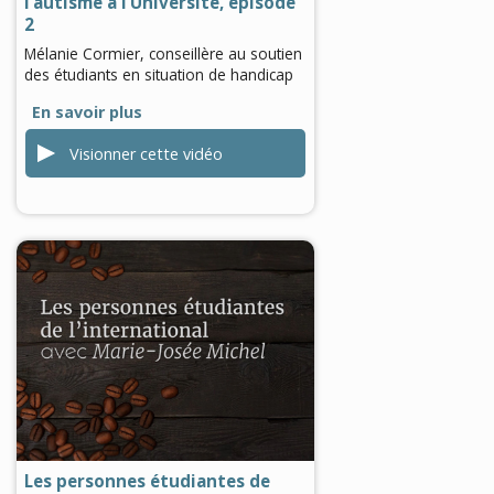
l’autisme à l’Université, épisode
2
Mélanie Cormier, conseillère au soutien
des étudiants en situation de handicap
En savoir plus
Visionner cette vidéo
0
seconds
of
0
seconds
Les personnes étudiantes de