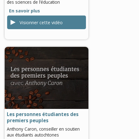
des sciences de l’éducation
En savoir plus
Visionner cette vidéo
0
seconds
of
0
seconds
Les personnes étudiantes des
premiers peuples
Anthony Caron, conseiller en soutien
aux étudiants autochtones