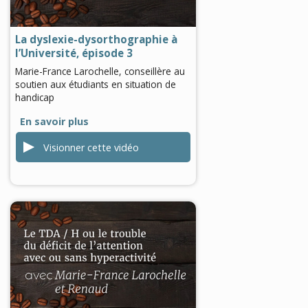
0
seconds
La dyslexie-dysorthographie à
l’Université, épisode 3
Marie-France Larochelle, conseillère au
soutien aux étudiants en situation de
handicap
En savoir plus
Visionner cette vidéo
0
seconds
of