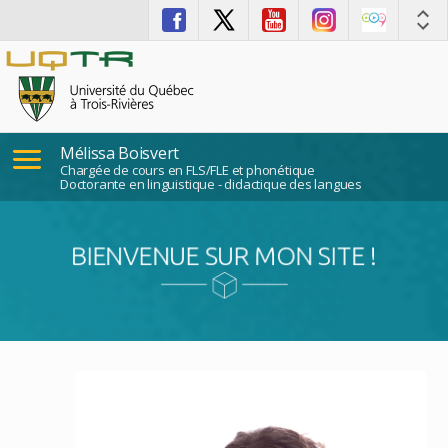
Mélissa Boisvert
Chargée de cours en FLS/FLE et phonétique
Doctorante en linguistique - didactique des langues
BIENVENUE SUR MON SITE !