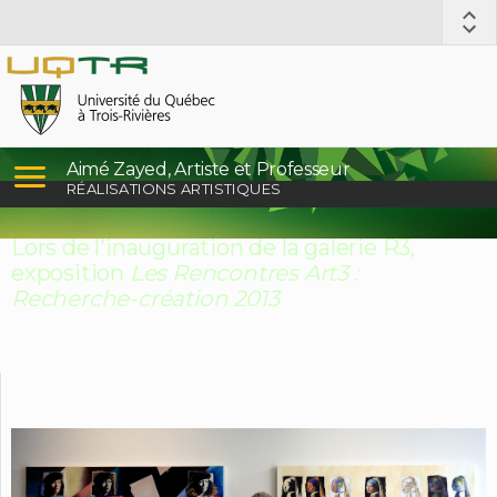
Aimé Zayed, Artiste et Professeur
RÉALISATIONS ARTISTIQUES
Lors de l'inauguration de la galerie R3,
exposition
Les Rencontres Art3 :
Recherche-création 2013