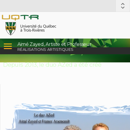
Aimé Zayed, Artiste et Professeur
RÉALISATIONS ARTISTIQUES
Depuis 2013, le duo AZed a été créé