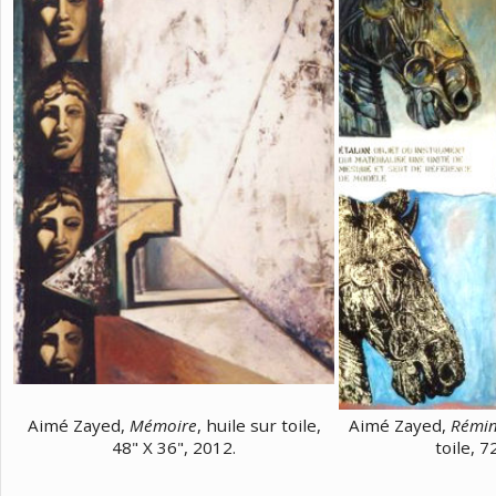
Aimé Zayed,
Mémoire
, huile sur toile,
Aimé Zayed,
Rémin
48" X 36", 2012.
toile, 7