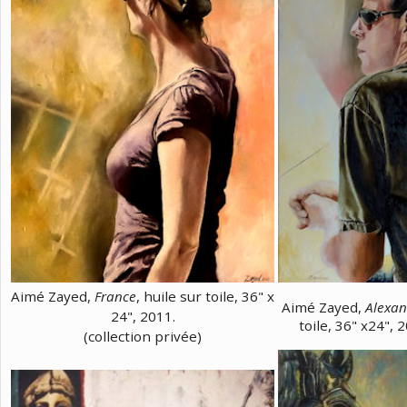
Aimé Zayed,
France
, huile sur toile, 36" x
Aimé Zayed,
Alexan
24", 2011.
toile, 36" x24", 
(collection privée)