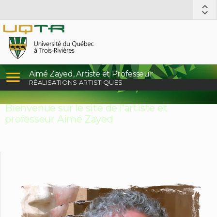
Aimé Zayed, Artiste et Professeur
RÉALISATIONS ARTISTIQUES
Bienvenue sur le site de l'artiste et
professeur Aimé Zayed