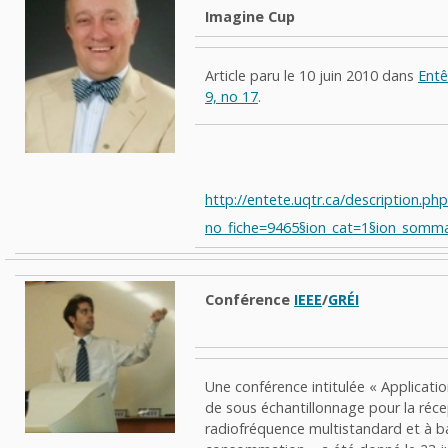
Imagine Cup
Article paru le 10 juin 2010 dans
Entê
9, no 17
.
http://entete.uqtr.ca/description.ph
no_fiche=9465§ion_cat=1§ion_somma
Conférence
IEEE
/
GRÉI
Une conférence intitulée « Applicati
de sous échantillonnage pour la réc
radiofréquence multistandard et à b