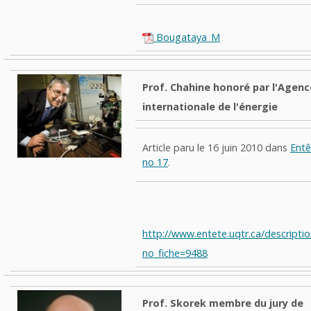
Bougataya_M
Prof. Chahine honoré par l'Agenc
internationale de l'énergie
Article paru le 16 juin 2010 dans
Entê
no 17
.
http://www.entete.uqtr.ca/descripti
no_fiche=9488
Prof. Skorek membre du jury de