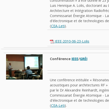
consommation » a été donné le 23 ju
Luis Henrique A. Lolis, doctorant au
Architecture et Intégration Radiofr
Commissariat Énergie Atomique - La
d'électronique et de technologies de
(
CEA-Leti
).
IEEE-2010-06-23-Lolis
Conférence
IEEE
/
GRÉI
Une conférence intitulée « Résonateur
acoustiques pour architectures RF »
par le Dr Alexandre Reinhardt, ingén
Commissariat Énergie Atomique - La
d'électronique et de technologies de
(
CEA-Leti
).