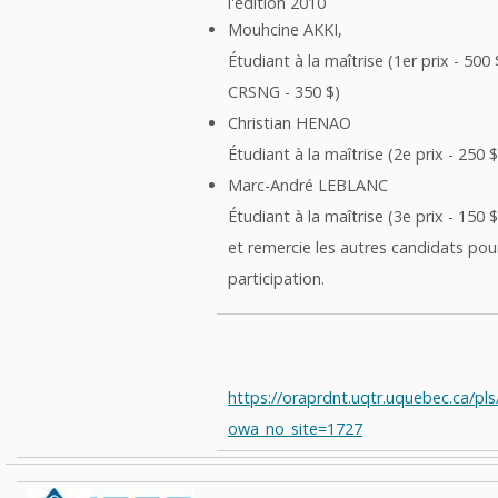
l'édition 2010
Mouhcine AKKI,
Étudiant à la maîtrise (1
er
prix - 500
CRSNG - 350 $)
Christian HENAO
Étudiant à la maîtrise (2
e
prix - 250 $
Marc-André LEBLANC
Étudiant à la maîtrise (3
e
prix - 150 
et remercie les autres candidats pour
participation.
https://oraprdnt.uqtr.uquebec.ca/pl
owa_no_site=1727