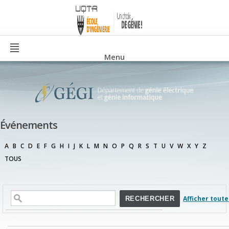
Menu
Événements
A
B
C
D
E
F
G
H
I
J
K
L
M
N
O
P
Q
R
S
T
U
V
W
X
Y
Z
TOUS
Afficher toute
RECHERCHER