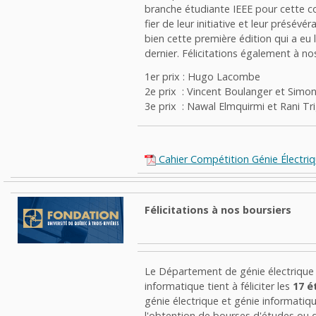
branche étudiante IEEE pour cette c
fier de leur initiative et leur présév
bien cette première édition qui a eu li
dernier. Félicitations également à no
1er prix : Hugo Lacombe
2e prix : Vincent Boulanger et Simo
3e prix : Nawal Elmquirmi et Rani Tri
Cahier Compétition Génie Électri
Félicitations à nos boursiers
Le Département de génie électrique 
informatique tient à féliciter les
17 é
génie électrique et génie informatiq
l'obtention de bourses d'études ou 