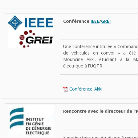
Conférence
IEEE
/
GRÉI
Une conférence intitulée
« Commande
de véhicules en convoi »
a été 
Mouhcine Akki, étudiant à la Ma
électrique à l'UQTR.
Conférence_Akki
Rencontre avec le directeur de l'
Nous invitons nos étudiants à rencont