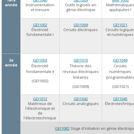
année
Instrumentation
Outils logiciels en
Mathématique
et mesure
génie électrique
appliquées I
GEI1002
GEI1009
GEI1021
Électricité
Circuits électriques
Circuits logique
fondamentale I
et numériques
2
e
GEI1003
GEI1010
GEI1049
année
Électricité
Théorie des
Circuits
fondamentale II
réseaux électriques
numériques
linéaires
programmable
(GEI1002)
(GEI1009)
(GEI1021)
GEI1012
GEI1042
GEI1045
Matérieux de
Circuits analogiques
Électrotechniqu
l'électronique et
de
l'électrotechnique
GEI1082
Stage d'initiation en génie électriq