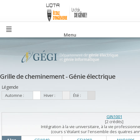
Menu
Grille de cheminement - Génie électrique
Légende
Automne :
Hiver :
Été :
GIN1001
[2 crédits]
Intégration à la vie universitaire, à la vie professionn
(cours s'étalant sur l'ensemble des quatres a
1
ère
GEI1040
GEI1069
MAP1006