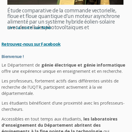
Étude comparative de la commande vectorielle,
floue et floue quantique d’un moteur asynchrone
alimenté par un système hybride éolien-solaire
avec des cellules photovoltaïques et
Lire la suite sur
Néo
thermoradiatives
Retrouvez-nous sur Facebook
Bienvenue !
Le Département de
génie électrique et génie informatique
offre une expérience unique en enseignement et en recherche.
Les professeurs, fortement actifs dans différentes unités de
recherche de l'UQTR, participent activement à la vie
départementale.
Les étudiants bénéficient d'une proximité avec les professeurs-
chercheurs.
Accessibles en tout temps aux étudiants,
les laboratoires
d'enseignement du Département abritent des
équipements à la fine pointe de la technologie
qui