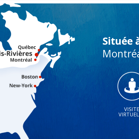
Située 
Montréa
VISIT
VIRTUEL