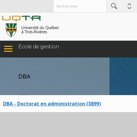
École de gestion
DBA
DBA - Doctorat en administration (3899)