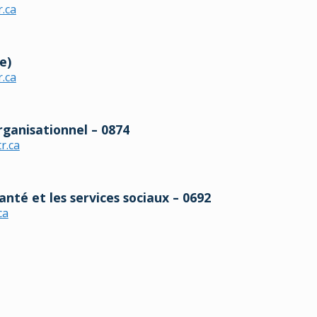
r.ca
e)
r.ca
ganisationnel – 0874
r.ca
nté et les services sociaux – 0692
ca