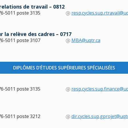
lations de travail – 0812
76-5011 poste 3135
resp.cycles.sup.rtravail@uq
 la relève des cadres – 0717
76-5011 poste 3107
MBA@uqtr.ca
DIPLÔMES D’ÉTUDES SUPÉRIEURES SPÉCIALISÉES
76-5011 poste 3135
resp.cycles.sup.finance@uq
76-5011 poste 3212
dir.cycles.sup.gprojet@uqt