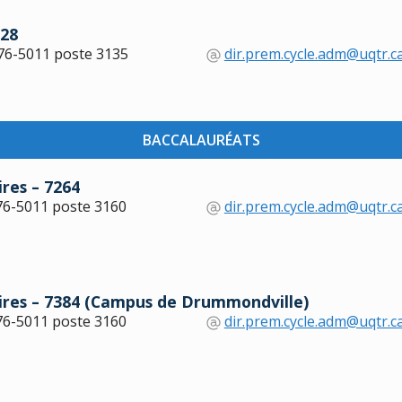
028
76-5011 poste 3135
dir.prem.cycle.adm@uqtr.c
BACCALAURÉATS
res – 7264
76-5011 poste 3160
dir.prem.cycle.adm@uqtr.c
aires – 7384 (Campus de Drummondville)
76-5011 poste 3160
dir.prem.cycle.adm@uqtr.c