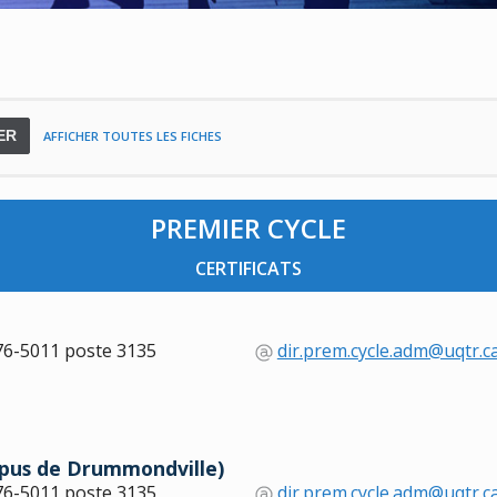
ER
AFFICHER TOUTES LES FICHES
PREMIER CYCLE
CERTIFICATS
76-5011 poste 3135
dir.prem.cycle.adm@uqtr.c
mpus de Drummondville)
76-5011 poste 3135
dir.prem.cycle.adm@uqtr.c