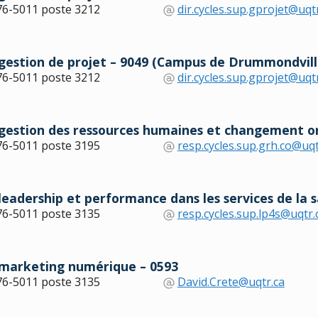
76-5011 poste 3212
dir.cycles.sup.gprojet@uqt
estion de projet – 9049 (Campus de Drummondvill
76-5011 poste 3212
dir.cycles.sup.gprojet@uqt
estion des ressources humaines et changement or
76-5011 poste 3195
resp.cycles.sup.grh.co@uqt
dership et performance dans les services de la sa
76-5011 poste 3135
resp.cycles.sup.lp4s@uqtr.
marketing numérique – 0593
76-5011 poste 3135
David.Crete@uqtr.ca