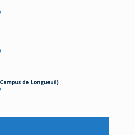
a
a
(Campus de Longueuil)
a