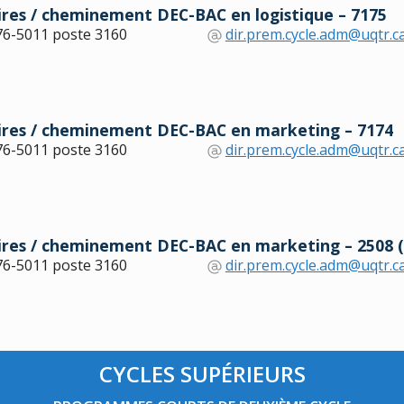
ires / cheminement DEC-BAC en logistique – 7175
76-5011 poste 3160
dir.prem.cycle.adm@uqtr.c
aires / cheminement DEC-BAC en marketing – 7174
76-5011 poste 3160
dir.prem.cycle.adm@uqtr.c
aires / cheminement DEC-BAC en marketing – 2508 
76-5011 poste 3160
dir.prem.cycle.adm@uqtr.c
CYCLES SUPÉRIEURS