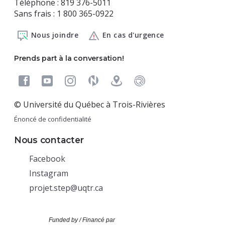
Téléphone : 819 376-5011
Sans frais : 1 800 365-0922
Nous joindre
En cas d'urgence
Prends part à la conversation!
© Université du Québec à Trois-Rivières
Énoncé de confidentialité
Nous contacter
(nouvelle
Facebook
fenêtre)
(nouvelle
Instagram
fenêtre)
projet.step@uqtr.ca