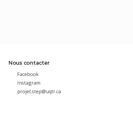
Nous contacter
(nouvelle
Facebook
fenêtre)
(nouvelle
Instagram
fenêtre)
projet.step@uqtr.ca