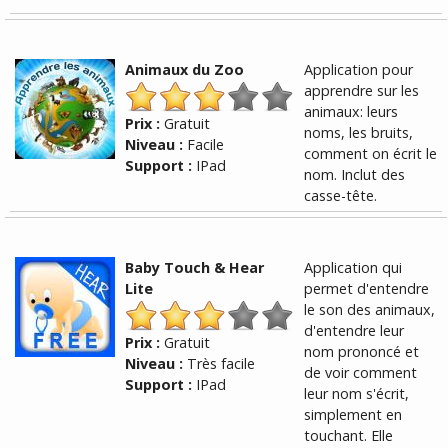
Animaux du Zoo
Application pour
apprendre sur les
animaux: leurs
Prix :
Gratuit
noms, les bruits,
Niveau :
Facile
comment on écrit le
Support :
IPad
nom. Inclut des
casse-tête.
Baby Touch & Hear
Application qui
Lite
permet d'entendre
le son des animaux,
d'entendre leur
Prix :
Gratuit
nom prononcé et
Niveau :
Très facile
de voir comment
Support :
IPad
leur nom s'écrit,
simplement en
touchant. Elle