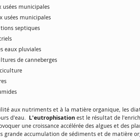
ux usées municipales
ux usées municipales
lations septiques
riels
s eaux pluviales
cultures de canneberges
ciculture
res
humides
bilité aux nutriments et à la matière organique, les d
ours d'eau.
L'eutrophisation
est le résultat de l'enri
provoquer une croissance accélérée des algues et des p
s grande accumulation de sédiments et de matière org