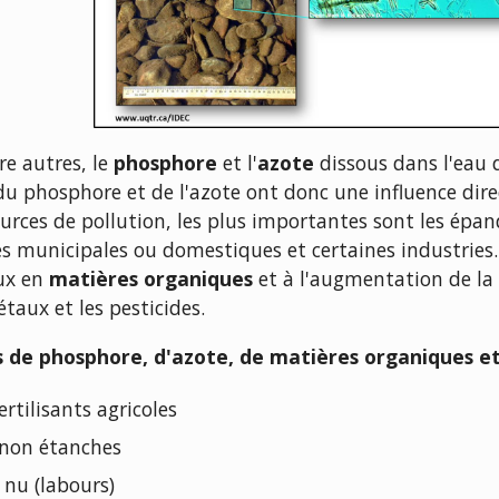
re autres, le
phosphore
et l'
azote
dissous dans l'eau d
 du phosphore et de l'azote ont donc une influence d
rces de pollution, les plus importantes sont les épandag
ées municipales ou domestiques et certaines industries
aux en
matières organiques
et à l'augmentation de la
étaux et les pesticides.
s de phosphore, d'azote, de matières organiques et
rtilisants agricoles
e non étanches
à nu (labours)