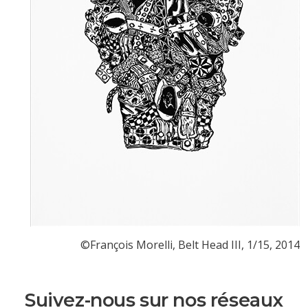
three
©François Morelli,
Belt Head
III
, 1/15, 2014
Suivez-nous sur nos réseaux