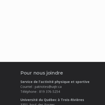
Pour nous joindre
Service de l'activité physique et sportive
Courriel :
patriotes@uqtr.ca
Téléphone :
819 376-5254
Université du Québec à Trois-Rivières
3351, boul. des Forges