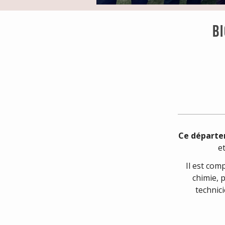
B
Ce départe
e
Il est co
chimie, 
technic