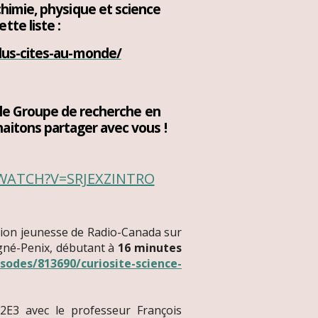
himie, physique
et science
tte liste :
plus-cites-au-monde/
t le Groupe de recherche en
aitons partager avec vous !
WATCH?V=SRJEXZINTRO
ssion jeunesse de Radio-Canada sur
agné-Penix, débutant à
16 minutes
sodes/813690/curiosite-science-
I2E3 avec le professeur François