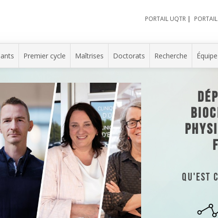
PORTAIL UQTR
|
PORTAIL
iants
Premier cycle
Maîtrises
Doctorats
Recherche
Équipe
DÉ
BIOC
PHYSI
Qu'est 