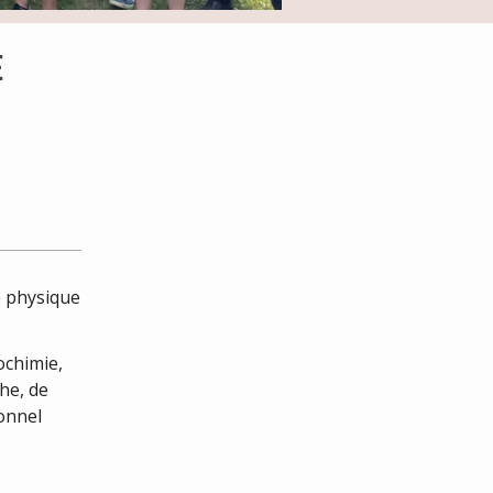
E
e physique
iochimie,
he, de
sonnel