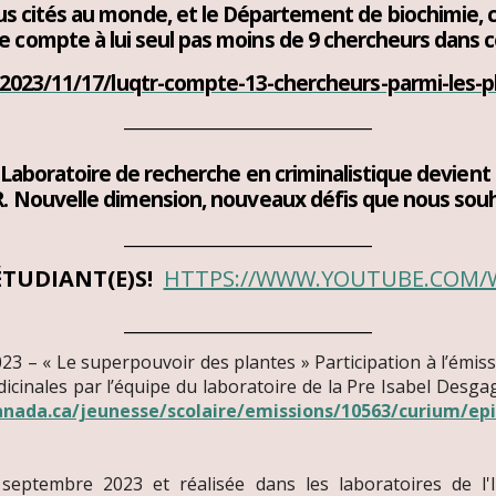
us cités au monde, et l
e
Département de biochimie, c
 compte à lui seul pas moins de 9 chercheurs dans ce
/2023/11/17/luqtr-compte-13-chercheurs-parmi-les-
____________________________
 Laboratoire de recherche en criminalistique devien
R. Nouvelle dimension, nouveaux défis que nous souh
____________________________
ÉTUDIANT(E)S!
HTTPS://WWW.YOUTUBE.COM/
____________________________
3 – « Le superpouvoir des plantes » Participation à l’émi
dicinales par l’équipe du laboratoire de la Pre Isabel Desg
-canada.ca/jeunesse/scolaire/emissions/10563/curium/epi
septembre 2023 et réalisée dans les laboratoires de l'