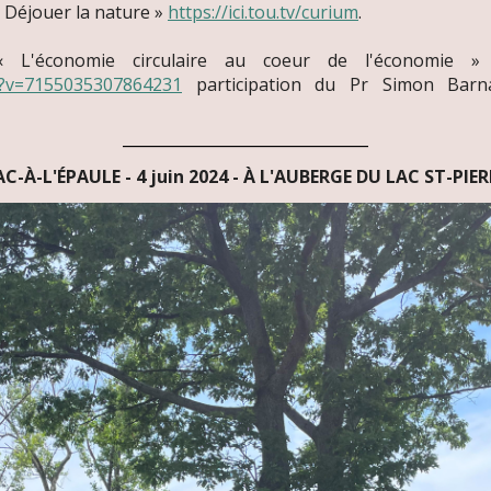
« Déjouer la nature »
https://ici.tou.tv/curium
.
 « L'économie circulaire au coeur de l'économie »
/?v=7155035307864231
participation du Pr Simon Barn
____________________________
AC-À-L'ÉPAULE - 4 juin 2024 - À L'AUBERGE DU LAC ST-PIER