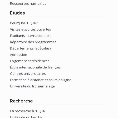
fenêtre)
(nouvelle
Ressources humaines
fenêtre)
(nouvelle
Études
fenêtre)
Pourquoi l'UQTR?
(nouvelle
Visites et portes ouvertes
fenêtre)
(nouvelle
Étudiants internationaux
fenêtre)
(nouvelle
Répertoire des programmes
fenêtre)
(nouvelle
Départements (et Écoles)
fenêtre)
(nouvelle
Admission
fenêtre)
(nouvelle
Logement et résidences
fenêtre)
(nouvelle
École internationale de français
fenêtre)
(nouvelle
Centres universitaires
fenêtre)
(nouvelle
Formation à distance et cours en ligne
fenêtre)
(nouvelle
Université du troisième âge
fenêtre)
(nouvelle
fenêtre)
Recherche
La recherche à l’UQTR
(nouvelle
Unités de recherche