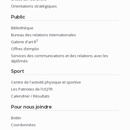
fenêtre)
(nouvelle
Orientations stratégiques
fenêtre)
(nouvelle
Public
fenêtre)
Bibliothèque
(nouvelle
Bureau des relations internationales
fenêtre)
3
(nouvelle
Galerie d'art R
fenêtre)
(nouvelle
Offres d’emploi
fenêtre)
(nouvelle
Services des communications et des relations avec les
diplômés
fenêtre)
(nouvelle
Sport
fenêtre)
Centre de l'activité physique et sportive
(nouvelle
Les Patriotes de l'UQTR
fenêtre)
(nouvelle
Calendrier / Résultats
fenêtre)
(nouvelle
Pour nous joindre
fenêtre)
Bottin
(nouvelle
Coordonnées