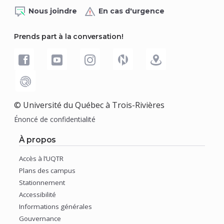
Nous joindre
En cas d'urgence
Prends part à la conversation!
© Université du Québec à Trois-Rivières
Énoncé de confidentialité
À propos
Accès à l’UQTR
(nouvelle
Plans des campus
fenêtre)
(nouvelle
Stationnement
fenêtre)
(nouvelle
Accessibilité
fenêtre)
(nouvelle
Informations générales
fenêtre)
(nouvelle
Gouvernance